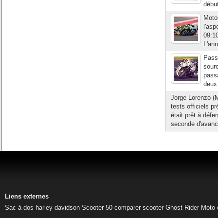
début
Moto
l'asp
09:10
L'ann
Pass
sourc
passa
deux 
Jorge Lorenzo (
tests officiels 
était prêt à déf
seconde d'avance
Liens externes
Sac à dos harley davidson
Scooter 50
comparer scooter
Ghost Rider
Moto 