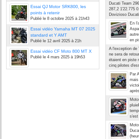
Ducati Team 296
Essai QJ Motor SRK800, les
287,2 1'22.775 0
points à retenir
Dovizioso Ducati
Publié le
8 octobre 2025 à 21h43
En l
Essai vidéo Yamaha MT 07 2025
Aspar
autre
standard et Y AMT
en pi
Publié le
12 avril 2025 à 21h
A l'exception de
Essai vidéo CF Moto 800 MT X
ne sera de retou
Publié le
4 mars 2025 à 19h53
étaient en piste
cinq pilotes d'es
Par A
mais 
victo
après
MotoG
pluie
temps
s'est
Moto
Ducat
(heur