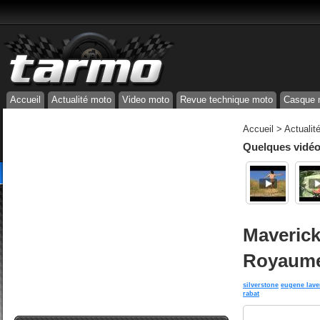
Accueil
Actualité moto
Video moto
Revue technique moto
Casque 
Accueil
>
Actualit
Quelques vidéos
Maverick
Royaume
silverstone
eugene lave
rabat