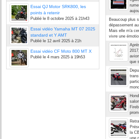
rumeu
Essai QJ Motor SRK800, les
aujou
points à retenir
Publié le
8 octobre 2025 à 21h43
Beaucoup plus so
dépassement au 
Essai vidéo Yamaha MT 07 2025
Mais elle m'a ce
standard et Y AMT
vivre une émotio
Publié le
12 avril 2025 à 21h
Aprè
2017,
Essai vidéo CF Moto 800 MT X
avio
Publié le
4 mars 2025 à 19h53
que s
Depui
trans
parti
monde
Honda
salo
Fireb
prom
Retra
Prés
la CB
une n