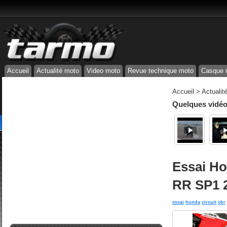
Accueil
Actualité moto
Video moto
Revue technique moto
Casque 
Accueil
>
Actualit
Quelques vidéos
Essai H
RR SP1 2
essai
honda
circuit
cbr