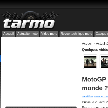
Accueil
Actualité moto
Video moto
Revue technique moto
Casque 
Accueil
>
Actualit
Quelques vidéos
MotoGP -
monde ? L
ducati
ktm
grand prix
m
Publié le
20 avril 
Frottez-vous les 