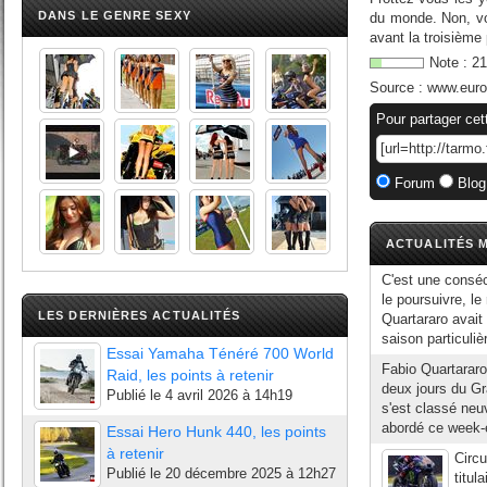
DANS LE GENRE SEXY
du monde. Non, vo
avant la troisième
Note :
21
Source :
www.euros
Pour partager cet
Forum
Blog
ACTUALITÉS M
C'est une consécr
le poursuivre, le
LES DERNIÈRES ACTUALITÉS
Quartararo avait 
saison particulièr
Essai Yamaha Ténéré 700 World
Fabio Quartararo
Raid, les points à retenir
deux jours du Gr
Publié le
4 avril 2026 à 14h19
s'est classé neu
abordé ce week-e
Essai Hero Hunk 440, les points
à retenir
Circu
Publié le
20 décembre 2025 à 12h27
titul