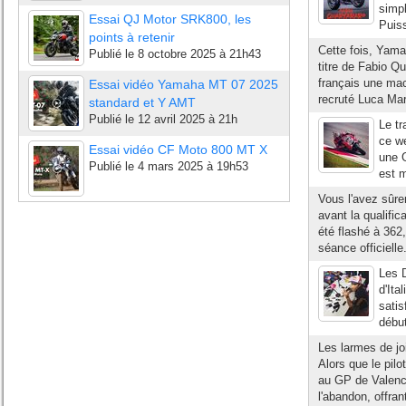
simpl
Essai QJ Motor SRK800, les
Puiss
points à retenir
Cette fois, Yamah
Publié le
8 octobre 2025 à 21h43
titre de Fabio Qu
français une mac
Essai vidéo Yamaha MT 07 2025
recruté Luca Marm
standard et Y AMT
Publié le
12 avril 2025 à 21h
Le tr
ce we
Essai vidéo CF Moto 800 MT X
une G
Publié le
4 mars 2025 à 19h53
est 
Vous l'avez sûre
avant la qualifi
été flashé à 362,
séance officielle.
Les D
d'Ita
satis
début
Les larmes de jo
Alors que le pil
au GP de Valence
l'abandon, offran