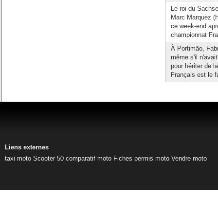
Le roi du Sachs
Marc Marquez (H
ce week-end aprè
championnat Fra
À Portimão, Fabio
même s'il n'avai
pour hériter de l
Français est le f
Liens externes
taxi moto
Scooter 50
comparatif moto
Fiches permis moto
Vendre moto