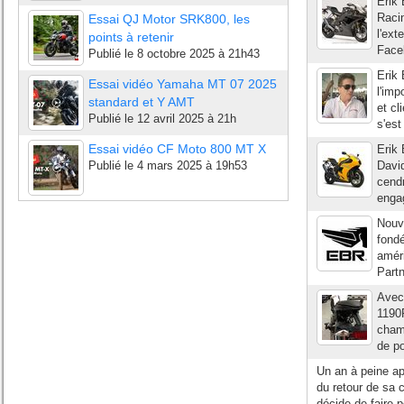
Erik 
Raci
Essai QJ Motor SRK800, les
l'ex
points à retenir
Face
Publié le
8 octobre 2025 à 21h43
Erik
Essai vidéo Yamaha MT 07 2025
l'imp
standard et Y AMT
et cl
Publié le
12 avril 2025 à 21h
s'est
Essai vidéo CF Moto 800 MT X
Erik 
Publié le
4 mars 2025 à 19h53
David
cend
engag
Nouve
fondé
améri
Partn
Avec 
1190R
cham
de po
Un an à peine apr
du retour de sa 
décide de faire 