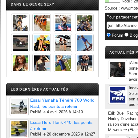
Note :
28
DANS LE GENRE SEXY
Source :
www.moto
Pour partager cet
Forum
Blog
ACTUALITÉS M
[Alex
porte
Sam. 
avoir
Index
LES DERNIÈRES ACTUALITÉS
Selon
son a
Essai Yamaha Ténéré 700 World
pris 
Raid, les points à retenir
Publié le
4 avril 2026 à 14h19
Erik Buell Racin
Harley-Davidson e
Essai Hero Hunk 440, les points
raison d'une acc
à retenir
Milwaukee (Etats-
Publié le
20 décembre 2025 à 12h27