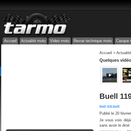
Accueil
Actualité moto
Video moto
Revue technique moto
Casque 
Accueil
>
Actualit
Quelques vidéos
Buell 11
buell
erik buell
Publié le
20 févrie
Je vous vois déjà
sans avoir le droit 