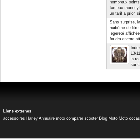
nombreux points
fameux monocyli
un tarif a priori 
Sans surprise, l
huitième de litr
légèreté affichée
faudra encore at
Inde
13/11
la ro
sur c
Liens externes
accessoires Harley
Annuaire moto
comparer scooter
Blog Moto
Moto occas