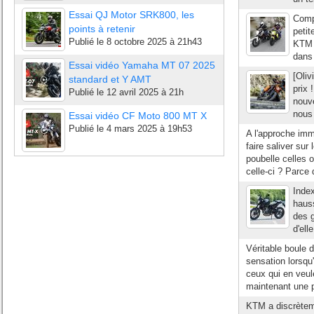
Essai QJ Motor SRK800, les
Comp
points à retenir
petit
Publié le
8 octobre 2025 à 21h43
KTM 
dans 
Essai vidéo Yamaha MT 07 2025
[Oli
standard et Y AMT
prix
Publié le
12 avril 2025 à 21h
nouv
nous 
Essai vidéo CF Moto 800 MT X
Publié le
4 mars 2025 à 19h53
A l'approche im
faire saliver su
poubelle celles o
celle-ci ? Parce q
Inde
hauss
des g
d'ell
Véritable boule 
sensation lorsqu'
ceux qui en veul
maintenant une p
KTM a discrètem