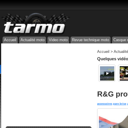
Accueil
Actualité moto
Video moto
Revue technique moto
Casque 
Accueil
>
Actualit
Quelques vidéos
R&G prot
accessoires
pare brise