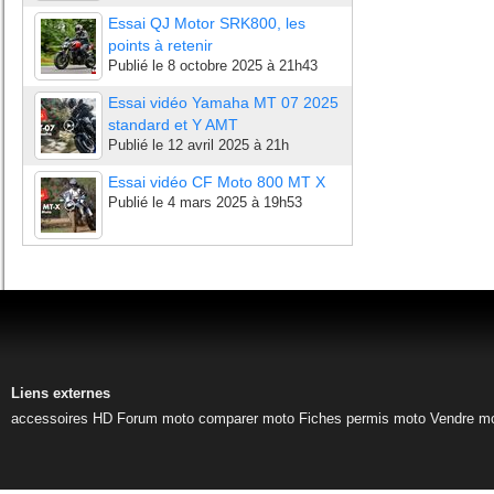
Essai QJ Motor SRK800, les
points à retenir
Publié le
8 octobre 2025 à 21h43
Essai vidéo Yamaha MT 07 2025
standard et Y AMT
Publié le
12 avril 2025 à 21h
Essai vidéo CF Moto 800 MT X
Publié le
4 mars 2025 à 19h53
Liens externes
accessoires HD
Forum moto
comparer moto
Fiches permis moto
Vendre m