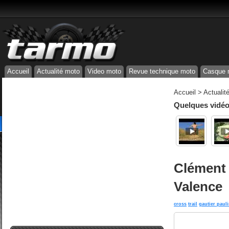
Accueil
Actualité moto
Video moto
Revue technique moto
Casque 
Accueil
>
Actualit
Quelques vidéos
Clément 
Valence
cross
trail
gautier paul