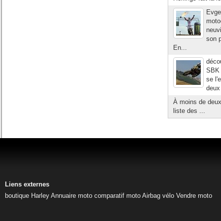
Evge
motoc
neuv
son p
En...
décou
SBK P
se l'
deux
À moins de deux 
liste des ...
Liens externes
boutique Harley
Annuaire moto
comparatif moto
Airbag vélo
Vendre moto