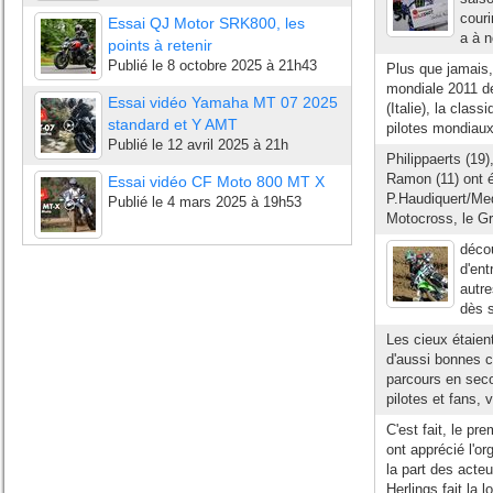
couri
Essai QJ Motor SRK800, les
a à n
points à retenir
Publié le
8 octobre 2025 à 21h43
Plus que jamais,
mondiale 2011 d
Essai vidéo Yamaha MT 07 2025
(Italie), la clas
standard et Y AMT
pilotes mondiaux
Publié le
12 avril 2025 à 21h
Philippaerts (19)
Ramon (11) ont é
Essai vidéo CF Moto 800 MT X
P.Haudiquert/Me
Publié le
4 mars 2025 à 19h53
Motocross, le Gr
décou
d'ent
autre
dès s
Les cieux étaient
d'aussi bonnes c
parcours en seco
pilotes et fans,
C'est fait, le pr
ont apprécié l'o
la part des acteu
Herlings fait la lo