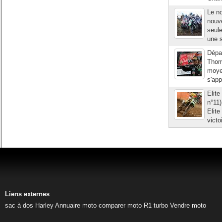
Le no
nouve
seule
une s
Dépar
Thoma
moye
s'app
Elit
n°11
Elit
victo
Liens externes
sac à dos Harley
Annuaire moto
comparer moto
R1 turbo
Vendre moto