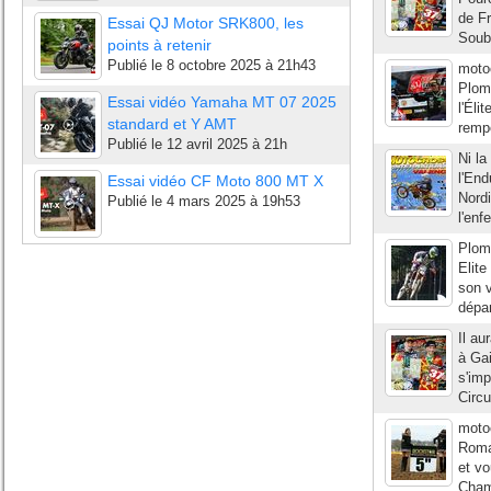
de Fr
Essai QJ Motor SRK800, les
Soub
points à retenir
Publié le
8 octobre 2025 à 21h43
moto
Plom
Essai vidéo Yamaha MT 07 2025
l'Éli
standard et Y AMT
rempo
Publié le
12 avril 2025 à 21h
Ni la
l'End
Essai vidéo CF Moto 800 MT X
Nordi
Publié le
4 mars 2025 à 19h53
l'enf
Plom
Elit
son 
dépar
Il au
à Ga
s'im
Circu
moto
Roma
et v
Champ