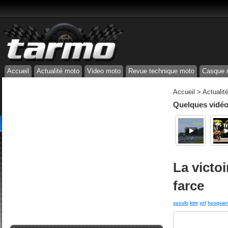
Accueil
Actualité moto
Video moto
Revue technique moto
Casque 
Accueil
>
Actualit
Quelques vidéos
La victo
farce
suzuki
ktm
yzf
husqvar