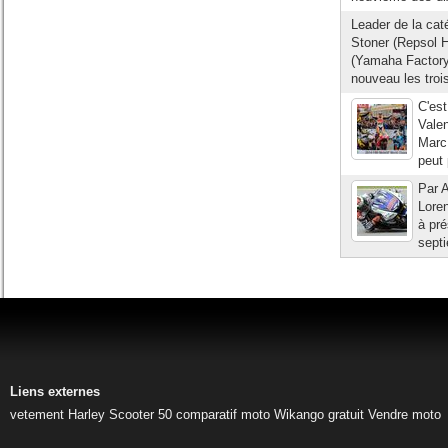
Leader de la cat
Stoner (Repsol H
(Yamaha Factory 
nouveau les trois
C'est
Vale
Marc 
peut
Par A
Loren
à pré
septi
Liens externes
vetement Harley
Scooter 50
comparatif moto
Wikango gratuit
Vendre moto