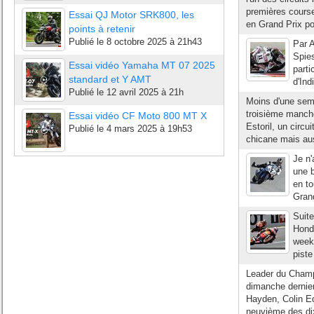
premières courses
Essai QJ Motor SRK800, les
en Grand Prix pou
points à retenir
Publié le
8 octobre 2025 à 21h43
Par A
Spies
Essai vidéo Yamaha MT 07 2025
parti
standard et Y AMT
d'Ind
Publié le
12 avril 2025 à 21h
Moins d'une sema
troisième manc
Essai vidéo CF Moto 800 MT X
Estoril, un circu
Publié le
4 mars 2025 à 19h53
chicane mais aus
Je n'
une b
en to
Grand
Suite
Honda
week-
piste
Leader du Champ
dimanche dernier
Hayden, Colin Ed
neuvième des dix