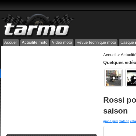
Accueil
Actualité moto
Video moto
Revue technique moto
Casque 
Accueil
>
Actualit
Quelques vidéos
Rossi pou
saison
grand prix
motogp
esto