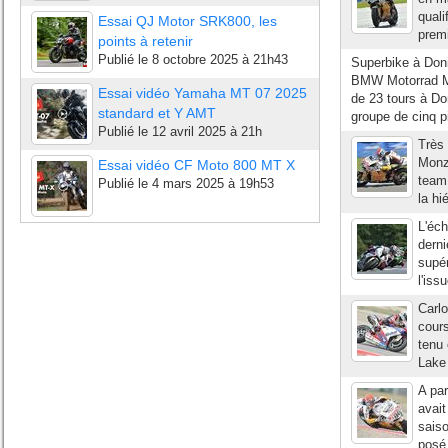
quali
Essai QJ Motor SRK800, les
premi
points à retenir
Publié le
8 octobre 2025 à 21h43
Superbike à Don
BMW Motorrad Mo
Essai vidéo Yamaha MT 07 2025
de 23 tours à D
standard et Y AMT
groupe de cinq pi
Publié le
12 avril 2025 à 21h
Très
Monz
Essai vidéo CF Moto 800 MT X
team 
Publié le
4 mars 2025 à 19h53
la hi
L'éch
derni
supér
l'is
Carlo
cours
tenu 
Lake 
A par
avait
saiso
posé 