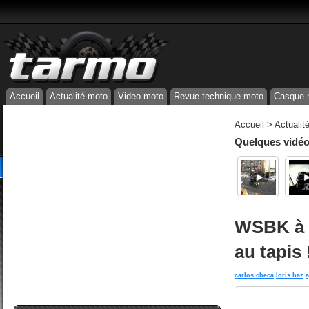
Accueil
Actualité moto
Video moto
Revue technique moto
Casque 
Accueil
>
Actualit
Quelques vidéos
WSBK à 
au tapis 
carlos checa
loris baz
a