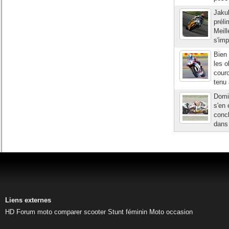
Jakub
préli
Meill
s'imp
Bien
les o
couro
tenu 
Domin
s'en
concl
dans 
Liens externes
HD
Forum moto
comparer scooter
Stunt féminin
Moto occasion