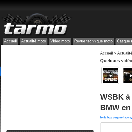
Accueil
Actualité moto
Video moto
Revue technique moto
Casque 
Accueil
>
Actualit
Quelques vidéos
WSBK à D
BMW en 
loris baz
eugene lavert