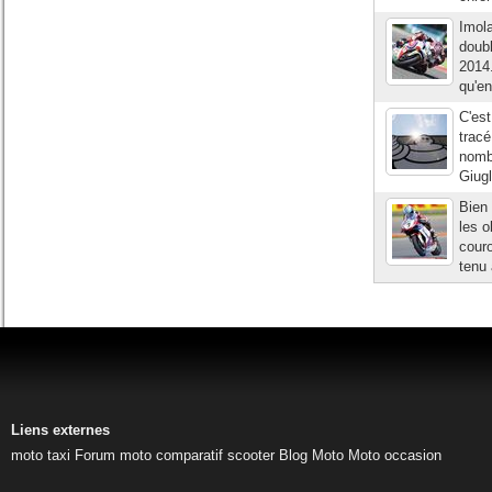
Imola
doub
2014.
qu'en
C'est
tracé
nombr
Giugl
Bien
les o
couro
tenu 
Liens externes
moto taxi
Forum moto
comparatif scooter
Blog Moto
Moto occasion