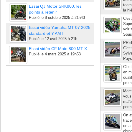
team 
Essai QJ Motor SRK800, les
la hi
points à retenir
Publié le
8 octobre 2025 à 21h43
C'est
Super
Essai vidéo Yamaha MT 07 2025
voir 
standard et Y AMT
Sous 
Publié le
12 avril 2025 à 21h
PRE
C'est
Essai vidéo CF Moto 800 MT X
Sylva
Publié le
4 mars 2025 à 19h53
Pays-
C'es
en m
quali
premi
Marco
vous 
maîtr
permi
On at
tracé
on a
chron