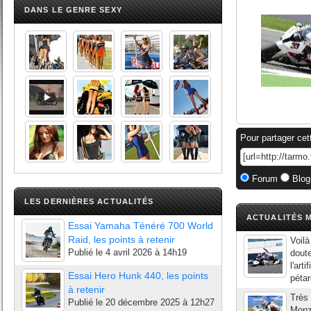
DANS LE GENRE SEXY
Pour partager cet
Forum
Blog
LES DERNIÈRES ACTUALITÉS
ACTUALITÉS M
Essai Yamaha Ténéré 700 World
Raid, les points à retenir
Voil
Publié le
4 avril 2026 à 14h19
doute
l'art
Essai Hero Hunk 440, les points
pétar
à retenir
Très
Publié le
20 décembre 2025 à 12h27
Monz