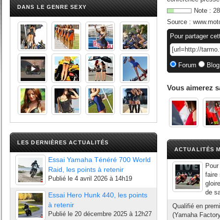
DANS LE GENRE SEXY
Note :
28
Source :
www.mot
Pour partager cet
Forum
Blog
Vous aimerez s
LES DERNIÈRES ACTUALITÉS
ACTUALITÉS M
Essai Yamaha Ténéré 700 World
Pour 
Raid, les points à retenir
faire
Publié le
4 avril 2026 à 14h19
gloir
de sa
Essai Hero Hunk 440, les points
à retenir
Qualifié en prem
Publié le
20 décembre 2025 à 12h27
(Yamaha Factory