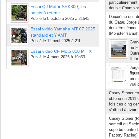
particulièrement
Essai QJ Motor SRK800, les
double Champio
points à retenir
Deuxième des de
Publié le
8 octobre 2025 à 21h43
du Qatar, Jorge 
dernière séance 
Essai vidéo Yamaha MT 07 2025
(Monster Yamaha 
standard et Y AMT
Publié le
12 avril 2025 à 21h
Gran
au 20
Essai vidéo CF Moto 800 MT X
Outre
Publié le
4 mars 2025 à 19h53
Retro
Jorge
figur
premi
vrai 
Casey Stoner c
obtenu en 2011 c
fois ces cinq der
s'attend à avoir 
Casey Stoner (Re
samedi au Sachse
superbe contre-l
Factory Racing) 