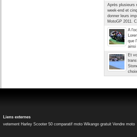
Après plusieurs 
week-end et cinq
donner leurs im
MotoGP 2011. Ca
A l'o
Loren
que l
ains
Et vo
trans
Stone
choi
Liens externes
vetement Harley
Scooter 50
comparatif moto
Wikango gratuit
Vendre moto