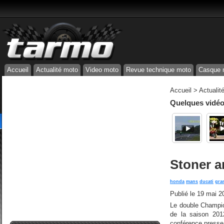
Accueil
Actualité moto
Video moto
Revue technique moto
Casque 
Accueil
>
Actualit
Quelques vidéos
Stoner a
honda
mans
ducati
gra
Publié le
19 mai 2
Le double Champio
de la saison 201
conférence presse 