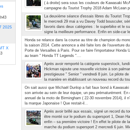
( à droite) sera sous les couleurs de Kawasaki McAd
es
campagne du Tourist Trophy 2018 Adam McLean por
La deuxième séance d'essais libres du Tourist Troph
1h43
le mercredi 29 mai a vu Davey Todd bousculer, sér
favoris dans deux catégories : le superbike et le 
7 2025
signe la meilleure performance. Enfin en side-car l
Honda se relance dans la course au titre de champion du mon
la saison 2014. Cette annonce a été faite lors de l'ouverture d
 MT X
Porte de Versailles à Paris. Pour se faire l'importateur Honda
53
au team " Honda TT Legends "....
Après avoir remporté la catégorie superstock, lundi 
Hickman rajoute une nouvelle victoire à son palmarè
prestigieuse " Senior " vendredi 8 juin. Le pilote de
la manière en établissant un nouveau record du tour 
On sait aussi que Michaël Dunlop a fait faux bond à Kawasaki
son arrivée au sein de leur équipe, un peu prématurément. En 
annuel de la moto de Birmingham ( 22-30 novembre 2014), il n'e
la marque Japonaise ! Que restait-il...
Après avoir brillé aux essais, signé un record du to
être monté sur le podium du supersport 1, Dean Ha
enfin – sa première victoire ! En effet le pilote de
marche du podium supersport 2 mercredi 6 juin. Mi