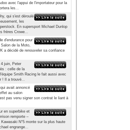
oo avec l'appui de l'importateur pour la
tera les...
y, qui s'est déroulé
ieusement, les
superstock. En supersport Michael Dunlop
es frères Crowe...
de d'endurance pour
u Salon de la Moto,
 UK a décidé de renouveler sa confiance
4 juin, Peter
s : celle de la
 l'équipe Smith Racing le fait aussi avec
! Il a trouvé...
 qui avait annoncé
effet au salon
st pas venu signer son contrat le liant à
ur en superbike et
rrison remporte –
 la Kawasaki N°5 monte sur la plus haute
chael engrange...