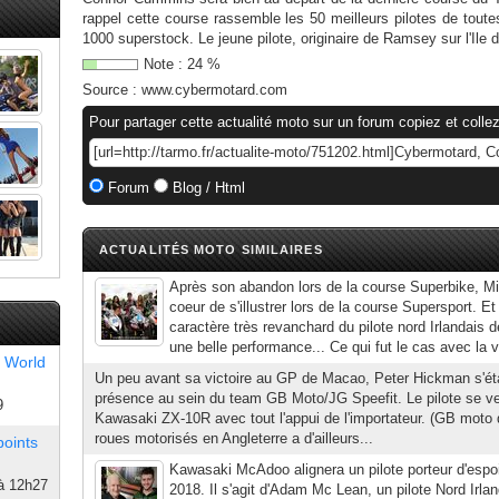
rappel cette course rassemble les 50 meilleurs pilotes de toute
1000 superstock. Le jeune pilote, originaire de Ramsey sur l'Ile 
Note :
24
%
Source :
www.cybermotard.com
Pour partager cette actualité moto sur un forum copiez et collez
Forum
Blog / Html
ACTUALITÉS MOTO SIMILAIRES
Après son abandon lors de la course Superbike, Mi
coeur de s'illustrer lors de la course Supersport. E
caractère très revanchard du pilote nord Irlandais de l
une belle performance... Ce qui fut le cas avec la vi
 World
Un peu avant sa victoire au GP de Macao, Peter Hickman s'éta
présence au sein du team GB Moto/JG Speefit. Le pilote se ve
9
Kawasaki ZX-10R avec tout l'appui de l'importateur. (GB moto 
roues motorisés en Angleterre a d'ailleurs...
points
Kawasaki McAdoo alignera un pilote porteur d'espoi
à 12h27
2018. Il s'agit d'Adam Mc Lean, un pilote Nord Ir