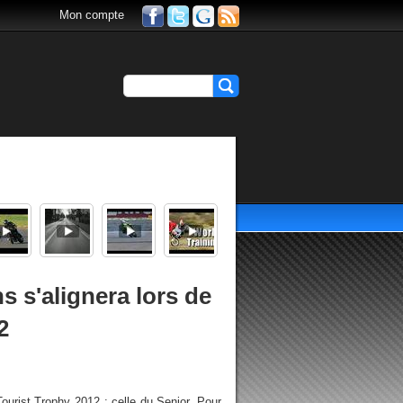
Mon compte
s'alignera lors de
2
urist Trophy 2012 : celle du Senior. Pour