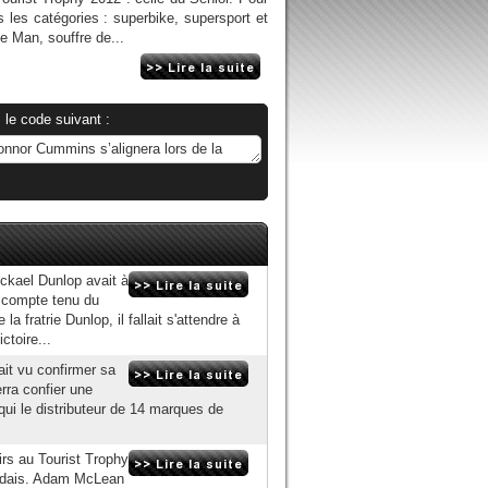
s les catégories : superbike, supersport et
de Man, souffre de...
 le code suivant :
ckael Dunlop avait à
t compte tenu du
a fratrie Dunlop, il fallait s'attendre à
ctoire...
it vu confirmer sa
rra confier une
qui le distributeur de 14 marques de
rs au Tourist Trophy
landais. Adam McLean