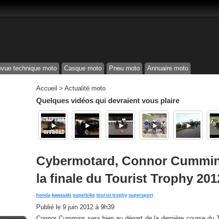
vue technique moto
Casque moto
Pneu moto
Annuaire moto
Accueil
>
Actualité moto
Quelques vidéos qui devraient vous plaire
Cybermotard, Connor Cummins 
la finale du Tourist Trophy 201
honda
kawasaki
superbike
tourist trophy
supersport
Publié le
9 juin 2012 à 9h39
Connor Cummins sera bien au départ de la dernière course du To