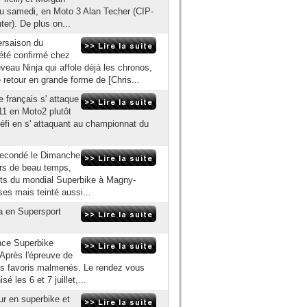
l du samedi, en Moto 3 Alan Techer (CIP-
er). De plus on...
ersaison du
 été confirmé chez
uveau Ninja qui affole déjà les chronos,
 retour en grande forme de [Chris...
e français s' attaque
11 en Moto2 plutôt
 défi en s' attaquant au championnat du
 Lecondé le Dimanche
urs de beau temps,
ents du mondial Superbike à Magny-
es mais teinté aussi...
da en Supersport
nce Superbike
 Après l'épreuve de
les favoris malmenés. Le rendez vous
 les 6 et 7 juillet,...
ur en superbike et