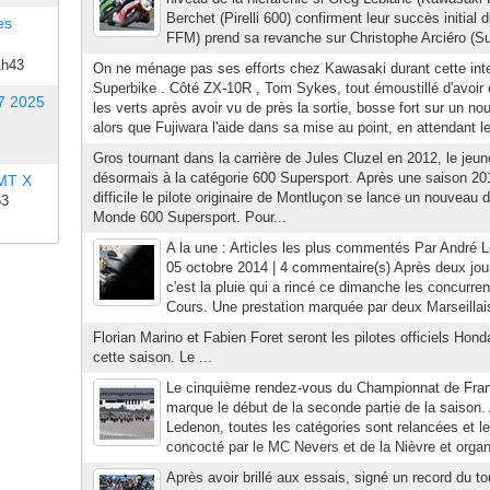
Berchet (Pirelli 600) confirment leur succès initia
es
FFM) prend sa revanche sur Christophe Arciéro (Sut
1h43
On ne ménage pas ses efforts chez Kawasaki durant cette int
Superbike . Côté ZX-10R , Tom Sykes, tout émoustillé d'avoir
7 2025
les verts après avoir vu de près la sortie, bosse fort sur un no
alors que Fujiwara l'aide dans sa mise au point, en attendant le
Gros tournant dans la carrière de Jules Cluzel en 2012, le jeun
désormais à la catégorie 600 Supersport. Après une saison 20
 MT X
difficile le pilote originaire de Montluçon se lance un nouveau
53
Monde 600 Supersport. Pour...
A la une : Articles les plus commentés Par André
05 octobre 2014 | 4 commentaire(s) Après deux jo
c'est la pluie qui a rincé ce dimanche les concurr
Cours. Une prestation marquée par deux Marseillais
Florian Marino et Fabien Foret seront les pilotes officiels Hon
cette saison. Le ...
Le cinquième rendez-vous du Championnat de Fra
marque le début de la seconde partie de la saison.
Ledenon, toutes les catégories sont relancées et 
concocté par le MC Nevers et de la Nièvre et organisé
Après avoir brillé aux essais, signé un record du to