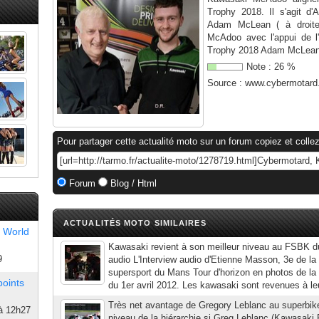
Trophy 2018. Il s'agit d
Adam McLean ( à droite
McAdoo avec l'appui de l
Trophy 2018 Adam McLean p
Note :
26
%
Source :
www.cybermotard
Pour partager cette actualité moto sur un forum copiez et collez
Forum
Blog / Html
ACTUALITÉS MOTO SIMILAIRES
 World
Kawasaki revient à son meilleur niveau au FSBK
9
audio L'Interview audio d'Etienne Masson, 3e de l
supersport du Mans Tour d'horizon en photos de l
points
du 1er avril 2012. Les kawasaki sont revenues à leu
Très net avantage de Gregory Leblanc au superbik
à 12h27
niveau de la hiérarchie si Greg Leblanc (Kawasaki P