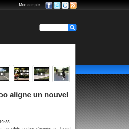
Mon compte
o aligne un nouvel
 19h35
 un pilote porteur d'espoirs au Tourist