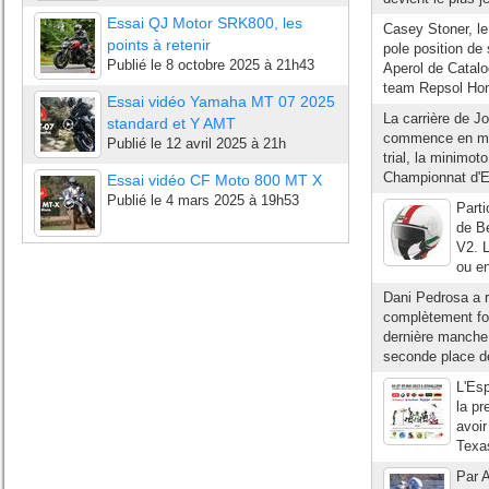
Essai QJ Motor SRK800, les
Casey Stoner, l
points à retenir
pole position de
Publié le
8 octobre 2025 à 21h43
Aperol de Catalog
team Repsol Hon
Essai vidéo Yamaha MT 07 2025
La carrière de J
standard et Y AMT
commence en mini
Publié le
12 avril 2025 à 21h
trial, la minimot
Championnat d'Es
Essai vidéo CF Moto 800 MT X
Publié le
4 mars 2025 à 19h53
Parti
de Be
V2. 
ou en
Dani Pedrosa a r
complètement fol
dernière manche 
seconde place de
L'Es
la pr
avoir
Texas
Par A