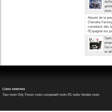
duStr
génér
yeux
Absent de la pre
(Yamaha Factory 
comeback dès le
l'Espagnol est p
Spéci
prop
l'acc
et al
Liens externes
Taxi moto Orly
Forum moto
comparatif moto
R1 turbo
Vendre moto