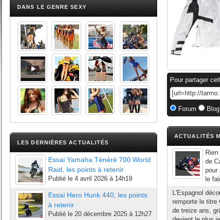
DANS LE GENRE SEXY
Pour partager cet
Forum
Blog
ACTUALITÉS M
LES DERNIÈRES ACTUALITÉS
Rien 
Essai Yamaha Ténéré 700 World
de Ca
Raid, les points à retenir
pour 
Publié le
4 avril 2026 à 14h19
le fa
L'Espagnol découv
Essai Hero Hunk 440, les points
remporte le titr
à retenir
de treize ans, g
Publié le
20 décembre 2025 à 12h27
devient le plus je