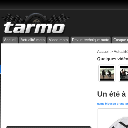
Accueil
Actualité moto
Video moto
Revue technique moto
Casque 
Accueil
>
Actualit
Quelques vidéos
Un été à
gants
blouson
grand pr