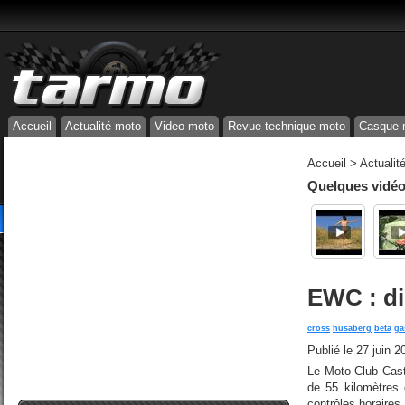
Accueil
Actualité moto
Video moto
Revue technique moto
Casque 
Accueil
>
Actualit
Quelques vidéos
EWC : dir
cross
husaberg
beta
ga
Publié le
27 juin 2
Le Moto Club Casti
de 55 kilomètres 
contrôles horaires