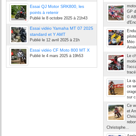
moto
Essai QJ Motor SRK800, les
GP d
points à retenir
© AB
Publié le
8 octobre 2025 à 21h43
d'End
Essai vidéo Yamaha MT 07 2025
Endu
standard et Y AMT
pilot
Publié le
12 avril 2025 à 21h
Méo e
Améri
Essai vidéo CF Moto 800 MT X
Publié le
4 mars 2025 à 19h53
Le c
moiti
l'occ
tracé
La q
ce w
orage
sur c
Ce w
et A
Chri
rebon
Christophe...
Après