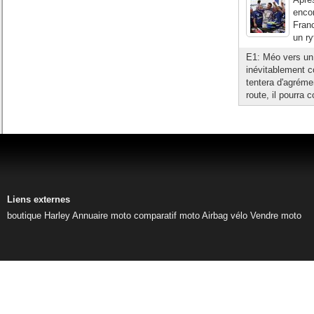
enco
Franc
un ry
E1: Méo vers un 
inévitablement c
tentera d'agrémen
route, il pourra c
Liens externes
boutique Harley
Annuaire moto
comparatif moto
Airbag vélo
Vendre moto