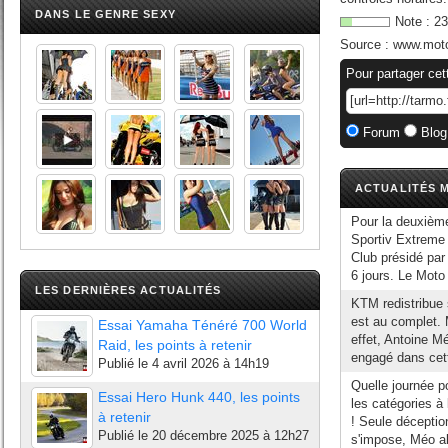
DANS LE GENRE SEXY
Note :
23
Source :
www.mot
Pour partager cet
Forum
Blog
ACTUALITÉS M
Pour la deuxième
Sportiv Extreme
Club présidé par
6 jours. Le Moto
LES DERNIÈRES ACTUALITÉS
KTM redistribue 
est au complet. 
Essai Yamaha Ténéré 700 World
effet, Antoine Mé
Raid, les points à retenir
engagé dans cett
Publié le
4 avril 2026 à 14h19
Quelle journée p
Essai Hero Hunk 440, les points
les catégories à
à retenir
! Seule déceptio
Publié le
20 décembre 2025 à 12h27
s'impose, Méo a