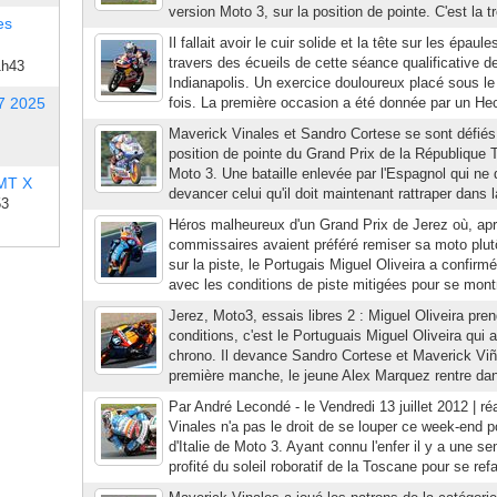
version Moto 3, sur la position de pointe. C'est la t
es
Il fallait avoir le cuir solide et la tête sur les épau
travers des écueils de cette séance qualificative d
1h43
Indianapolis. Un exercice douloureux placé sous le
7 2025
fois. La première occasion a été donnée par un Hec
Maverick Vinales et Sandro Cortese se sont défiés 
position de pointe du Grand Prix de la République 
Moto 3. Une bataille enlevée par l'Espagnol qui ne
 MT X
devancer celui qu'il doit maintenant rattraper dans la
53
Héros malheureux d'un Grand Prix de Jerez où, apr
commissaires avaient préféré remiser sa moto plutô
sur la piste, le Portugais Miguel Oliveira a confir
avec les conditions de piste mitigées pour se montr
Jerez, Moto3, essais libres 2 : Miguel Oliveira pr
conditions, c'est le Portuguais Miguel Oliveira qui a
chrono. Il devance Sandro Cortese et Maverick Viñ
première manche, le jeune Alex Marquez rentre dans
Par André Lecondé - le Vendredi 13 juillet 2012 | ré
Vinales n'a pas le droit de se louper ce week-end 
d'Italie de Moto 3. Ayant connu l'enfer il y a une s
profité du soleil roboratif de la Toscane pour se ref