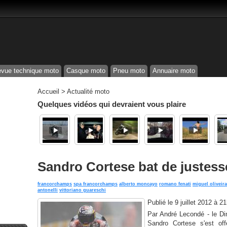
vue technique moto
Casque moto
Pneu moto
Annuaire moto
Accueil
>
Actualité moto
Quelques vidéos qui devraient vous plaire
Sandro Cortese bat de justes
francorchamps
spa francorchamps
alberto moncayo
romano fenati
miguel oliveira
antonelli
vittoriano guareschi
Publié le
9 juillet 2012 à 2
Par André Lecondé - le Di
Sandro Cortese s'est off