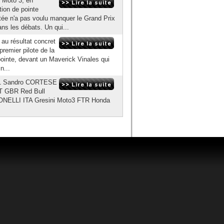
e Moto 3, en
tion de pointe
utée n'a pas voulu manquer le Grand Prix
ns les débats. Un qui...
 au résultat concret
remier pilote de la
 pointe, devant un Maverick Vinales qui
n...
- 11 Sandro CORTESE
T GBR Red Bull
TONELLI ITA Gresini Moto3 FTR Honda