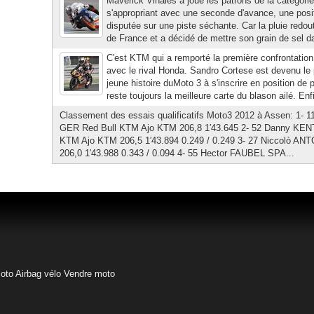
Maverick Vinales a joué les patrons de la catégori
s'appropriant avec une seconde d'avance, une posi
disputée sur une piste séchante. Car la pluie redo
de France et a décidé de mettre son grain de sel da
C'est KTM qui a remporté la première confrontation
avec le rival Honda. Sandro Cortese est devenu le p
jeune histoire duMoto 3 à s'inscrire en position de
reste toujours la meilleure carte du blason ailé. Enfi
Classement des essais qualificatifs Moto3 2012 à Assen: 1
GER Red Bull KTM Ajo KTM 206,8 1′43.645 2- 52 Danny KEN
KTM Ajo KTM 206,5 1′43.894 0.249 / 0.249 3- 27 Niccolò AN
206,0 1′43.988 0.343 / 0.094 4- 55 Hector FAUBEL SPA...
moto
Airbag vélo
Vendre moto