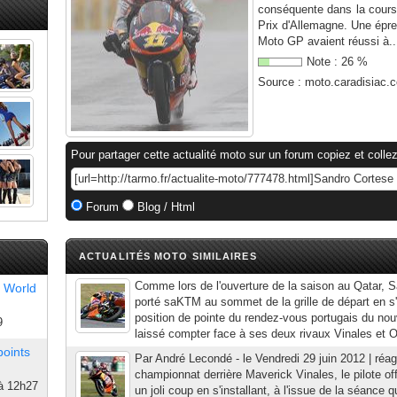
conséquente dans la cours
Prix d'Allemagne. Une épre
Moto GP avaient réussi à..
Note :
26
%
Source :
moto.caradisiac.
Pour partager cette actualité moto sur un forum copiez et collez
Forum
Blog / Html
ACTUALITÉS MOTO SIMILAIRES
Comme lors de l'ouverture de la saison au Qatar, 
 World
porté saKTM au sommet de la grille de départ en s'
position de pointe du rendez-vous portugais du no
9
laissé compter face à ses deux rivaux Vinales et Oli
points
Par André Lecondé - le Vendredi 29 juin 2012 | réa
championnat derrière Maverick Vinales, le pilote of
à 12h27
un joli coup en s'installant, à l'issue de la séance