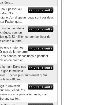
roisième...
les pour passer au
e Moto 3 à
 digne d'un drapeau rouge sorti par deux
tor Faubel qui...
pour le gain de la
Tchèque, version
 doit qu'à 33 millièmes son bonheur de
 course au titre....
ès une chute, les
t que de le remettre
mé ses bonnes dispositions à pactiser
er en ce premier...
end la main Dans ces
 signé le meilleur
ales. Encore plus surprenant qu'en
 le top-10, 9e....
agir ? Maverick
pour son Grand Prix
emaine sous la pluie allemande, il a
aire une santé...