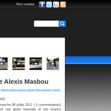
Mon compte
se Alexis Masbou
estrella galicia
blusens avintia
efren vazquez
niccolo
1h02
manche 08 juillet 2012 | 4 commentaire(s)
ert une gloire nationale et une avance