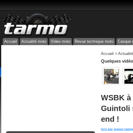
Accueil
Actualité moto
Video moto
Revue technique moto
Casque 
Accueil
>
Actualit
Quelques vidéos
WSBK à S
Guintoli
end !
loris baz
eugene lavert