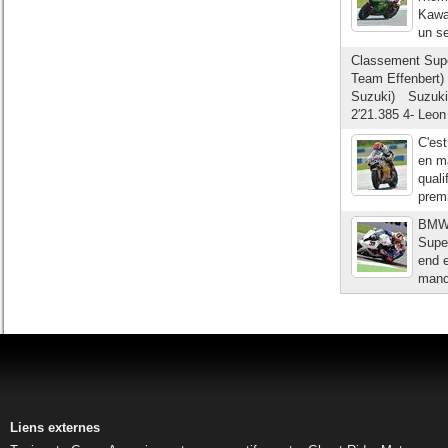
Kawas
un se
Classement Supe
Team Effenbert
Suzuki) Suzuki
2′21.385 4- Le
C'es
en m
quali
premi
BMW 
Supe
end e
manc
Liens externes