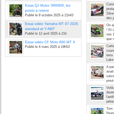
Comme
Essai QJ Motor SRK800, les
prot
points à retenir
Silve
Publié le
8 octobre 2025 à 21h43
des p
Essai vidéo Yamaha MT 07 2025
On e
standard et Y AMT
! Et 
Publié le
12 avril 2025 à 21h
ses 1
que n
Essai vidéo CF Moto 800 MT X
Carlo
Publié le
4 mars 2025 à 19h53
cours
tenu 
Lake 
A par
avait
saiso
posé 
Voil
doute
l'art
pétar
Tom S
l'hom