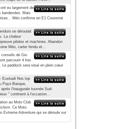
 ont eu largement de
es banderoles. Mais
prises... Méo confirme en E1 Couronné
nduro se déroulait
s. La chaleur
l'épreuve pilotes et machines. Abandon
ine Méo, carter fendu et...
s conseils de Gio
ont parcourir 4 fois
. Le paddock sera situé en plein cœur
- Euskadi Nos top
 au Pays-Basque,
après l'inaugurale tournée Sud-
eux " continent à l'occasion...
sation au Moto Club
iclism. Ce Moto
an Extreme Adventure qui se déroule sur