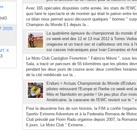
es
Avec 165 spéciales disputées cette année, les stars de l'EWC
quoi faire le spectacle et de montrer qui était le patron entre l
1h43
ce bilan nous permet aussi découvrir quelques " bonnes " sur
Champion du Monde E1 depuis la...
7 2025
La quatrième épreuve du championnat du monde d'e
ce week-end des 12 et 13 mai 2012 à Torres Vedra
orageuse et un tracé sec et caillouteux ont mis à 
sur casses mécaniques pour Ivan Cervantes et Anto
 MT X
53
Le Moto Club Castiglion Fiorentino " Fabrizio Méoni ", sous le
Sala, a tracé un parcours de 55 kilomètres que les pilotes devr
pendant les deux jours de course avec deux contrôles horaires
de la cité médiévale sur la...
Enduro > Actuas Championnat du Monde d'Enduro 
pilotes retrouvent l'Europe et l'herbe ce week-end
Méo et Nambotin en pointe ! Un peu plus d'un mois 
Américaine, la caravane de l'EWC revient sur le " vi
Pour la deuxième fois de son histoire, la FIM a confié l'organi
Sportiv Extreme Adventure et à la Federatia Romana de Motoc
Club présidé par Florin Radu organise depuis 2007, la Romani
6 jours. Le Moto Club " Extreme...