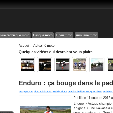
vue technique moto
Casque moto
Pneu moto
Annuaire moto
Accueil
>
Actualité moto
Quelques vidéos qui devraient vous plaire
Enduro : ça bouge dans le pa
beta
gas gas
sherco
laia sanz
rodrig thain
mathias bellino
rui goncalves
ludivine
Publié le
11 octobre 2012 
Enduro > Actuas champion
Knight sur une Kawasaki e
deux semaines du Grand P