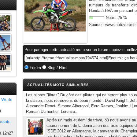
rumeurs de transferts c
Honda à HVA en passant p
Note :
25
%
Source :
www.motoverte.c
Pour partager cette actualité moto sur un forum copiez et collez
Forum
Blog / Html
ACTUALITÉS MOTO SIMILAIRES
Les pilotes "libres" Du côté des pilotes qui ne seront plus sous 
 World
la saison, nous retrouvons du beau monde : David Knight, John
Alexandre Renet, Simone Albergoni, Eero Remes, Joakim Ljun
9
Romain Dumontier, Lorenzo...
Après un mois et demi de trêve, où nous avons pu 
points
couronnement de la domination des trois équipes d
ISDE 2012 en Allemagne, la caravane du Champio
à 12h27
pris la direction de la France pour la huitième et ul