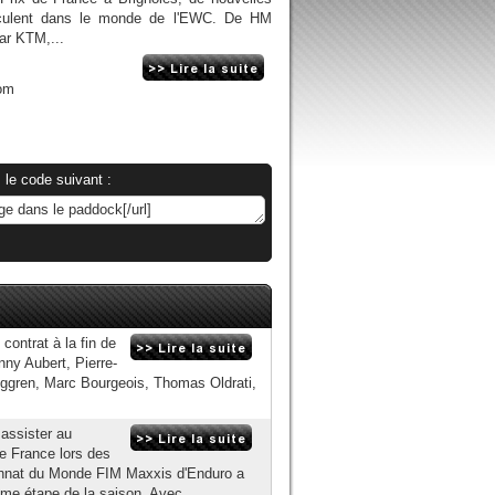
irculent dans le monde de l'EWC. De HM
ar KTM,...
om
 le code suivant :
contrat à la fin de
ny Aubert, Pierre-
ggren, Marc Bourgeois, Thomas Oldrati,
assister au
e France lors des
nnat du Monde FIM Maxxis d'Enduro a
time étape de la saison. Avec...