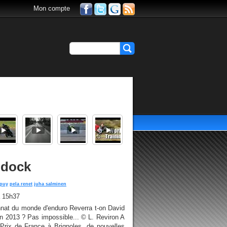
Mon compte
ddock
 puy
pela renet
juha salminen
à 15h37
nat du monde d'enduro Reverra t-on David
n 2013 ? Pas impossible... © L. Reviron A
rix de France à Brignoles, de nouvelles