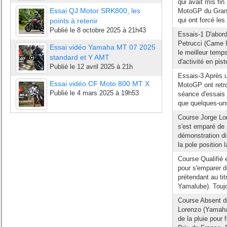
qui avait mis fi
Essai QJ Motor SRK800, les
MotoGP du Grand 
qui ont forcé les 
points à retenir
Publié le
8 octobre 2025 à 21h43
Essais-1 D'abord
Petrucci (Came Io
Essai vidéo Yamaha MT 07 2025
le meilleur temp
standard et Y AMT
d'activité en pist
Publié le
12 avril 2025 à 21h
Essais-3 Après u
Essai vidéo CF Moto 800 MT X
MotoGP ont retro
Publié le
4 mars 2025 à 19h53
séance d'essais 
que quelques-un
Course Jorge L
s'est emparé de s
démonstration di
la pole position l
Course Qualifié 
pour s'emparer d
prétendant au t
Yamalube). Toujou
Course Absent de
Lorenzo (Yamaha
de la pluie pour