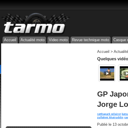
Accueil
Actualité moto
Video moto
Revue technique moto
Casque 
Accueil
>
Actualit
Quelques vidéos
GP Japon
Jorge Lo
ratthapark wilairot
kats
zulfahmi khairuddin
ca
Publié le
13 octob