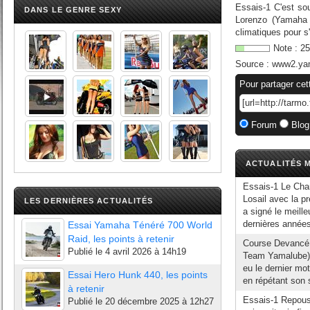
Essais-1 C'est so
DANS LE GENRE SEXY
Lorenzo (Yamaha
climatiques pour s'
Note :
25
Source :
www2.yam
Pour partager cet
Forum
Blog
ACTUALITÉS M
Essais-1 Le Cha
Losail avec la p
LES DERNIÈRES ACTUALITÉS
a signé le meill
dernières années
Essai Yamaha Ténéré 700 World
Raid, les points à retenir
Course Devancé
Publié le
4 avril 2026 à 14h19
Team Yamalube) 
eu le dernier mot
Essai Hero Hunk 440, les points
en répétant son 
à retenir
Essais-1 Repouss
Publié le
20 décembre 2025 à 12h27