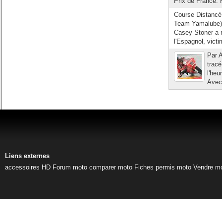
Prix de France. P
Course Distanc
Team Yamalube) 
Casey Stoner a r
l'Espagnol, vict
Par 
tracé
l'heu
Avec
Liens externes
accessoires HD
Forum moto
comparer moto
Fiches permis moto
Vendre m