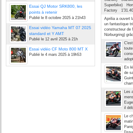
Superbike) Hon
Essai QJ Motor SRK800, les
Factory 1′31.40
points à retenir
Publié le
8 octobre 2025 à 21h43
Aprilia a ouver
un fantastique tr
Essai vidéo Yamaha MT 07 2025
constructeur de N
standard et Y AMT
Nürburgring) grâc
Publié le
12 avril 2025 à 21h
C'est
toute
Essai vidéo CF Moto 800 MT X
conso
Publié le
4 mars 2025 à 19h53
adopt
En lé
de sa
Guint
champ
Les 
mensu
Eugen
il dé
Le c
matin
Panig
l'iss