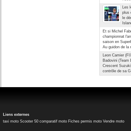
Les 
plus 
le dé
Islan
Et si Michel Fabr
championnat l'an
saison en Superb
Au guidon de la 
Leon Camier (FI
Badovini (Team D
Crescent Suzuki
contrôle de sa G
Liens externes
taxi moto
Scooter 50
comparatif moto
Fiches permis moto
Vendre moto