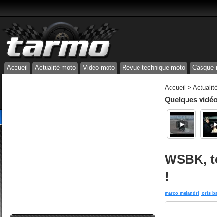
Accueil
Actualité moto
Video moto
Revue technique moto
Casque 
Accueil
>
Actualit
Quelques vidéos
WSBK, tes
!
marco melandri
loris b