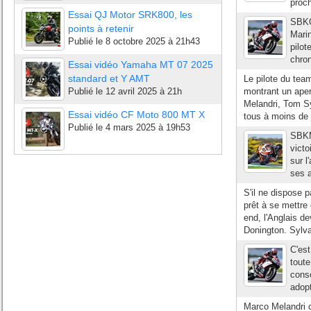
proch
Essai QJ Motor SRK800, les
SBKQ
points à retenir
Marin
Publié le
8 octobre 2025 à 21h43
pilot
chron
Essai vidéo Yamaha MT 07 2025
standard et Y AMT
Le pilote du team
Publié le
12 avril 2025 à 21h
montrant un aper
Melandri, Tom Sy
Essai vidéo CF Moto 800 MT X
tous à moins de 
Publié le
4 mars 2025 à 19h53
SBKMa
vict
sur l
ses a
S'il ne dispose 
prêt à se mettre
end, l'Anglais d
Donington. Sylvai
C'est
toute
conso
adopt
Marco Melandri c