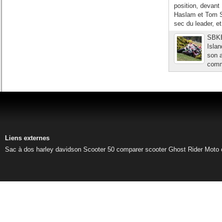
position, devan
Haslam et Tom S
sec du leader, et
SBKEu
Isla
son a
comme
Liens externes
Sac à dos harley davidson
Scooter 50
comparer scooter
Ghost Rider
Moto 