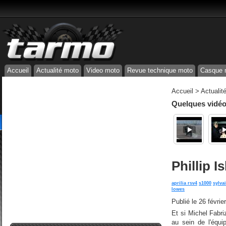
Accueil
Actualité moto
Video moto
Revue technique moto
Casque 
Accueil
>
Actualit
Quelques vidéos
Phillip I
aprilia rsv4
s1000
sylva
lowes
Publié le
26 févrie
Et si Michel Fabri
au sein de l'équ