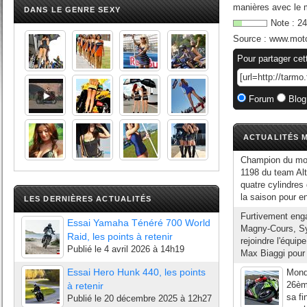
manières avec le m
DANS LE GENRE SEXY
Note :
24
Source :
www.mot
Pour partager cet
Forum
Blog
ACTUALITÉS M
Champion du mond
1198 du team Alt
quatre cylindres
la saison pour en
LES DERNIÈRES ACTUALITÉS
Furtivement enga
Essai Yamaha Ténéré 700 World
Magny-Cours, Syl
Raid, les points à retenir
rejoindre l'équi
Publié le
4 avril 2026 à 14h19
Max Biaggi pour r
Essai Hero Hunk 440, les points
Mondi
26èm
à retenir
sa fi
Publié le
20 décembre 2025 à 12h27