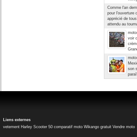
Comme l'an dernie
pour l'ouverture
apprécié de tous 
attendu au tourn
moto
voir 
crèm
Grand
moto
Mexiq
son s
paraî
Liens externes
vetement Harley
Scooter 50
comparatif moto
Wikango gratuit
Vendre moto