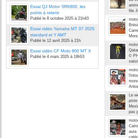
anim
Essai QJ Motor SRK800, les
file 
points à retenir
Publié le
8 octobre 2025 à 21h43
moto
Brési
Essai vidéo Yamaha MT 07 2025
Carr
standard et Y AMT
Monde
Publié le
12 avril 2025 à 21h
moto
Qatar
Essai vidéo CF Moto 800 MT X
© PH 
Publié le
4 mars 2025 à 19h53
saiso
moto
l'int
mond
Anton
Le we
pist
Mexiq
pas p
moto
Cair
aura 
catég