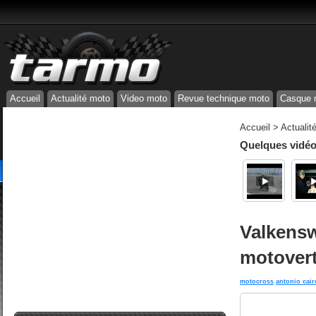
Accueil
Actualité moto
Video moto
Revue technique moto
Casque 
Accueil
>
Actualit
Quelques vidéos
Valkensw
motover
motocross
antonio cair