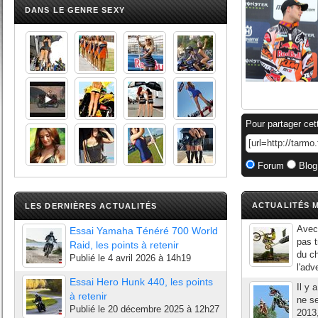
DANS LE GENRE SEXY
Pour partager cet
Forum
Blog
ACTUALITÉS M
LES DERNIÈRES ACTUALITÉS
Avec 
Essai Yamaha Ténéré 700 World
pas t
Raid, les points à retenir
du c
Publié le
4 avril 2026 à 14h19
l'adv
Essai Hero Hunk 440, les points
Il y 
à retenir
ne s
Publié le
20 décembre 2025 à 12h27
2013,