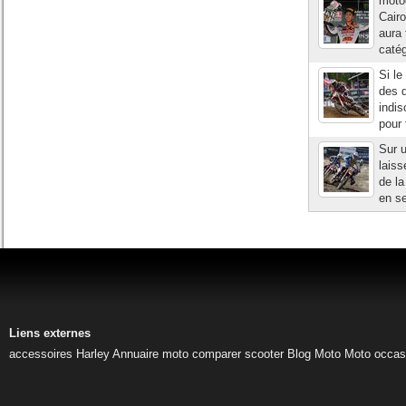
moto
Cair
aura 
catég
Si le
des d
indis
pour 
Sur u
lais
de la
en se
Liens externes
accessoires Harley
Annuaire moto
comparer scooter
Blog Moto
Moto occas