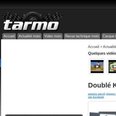
Accueil
Actualité moto
Video moto
Revue technique moto
Casque 
Accueil
>
Actualit
Quelques vidéos
Doublé 
antonio cairoli
clement 
van horebeek