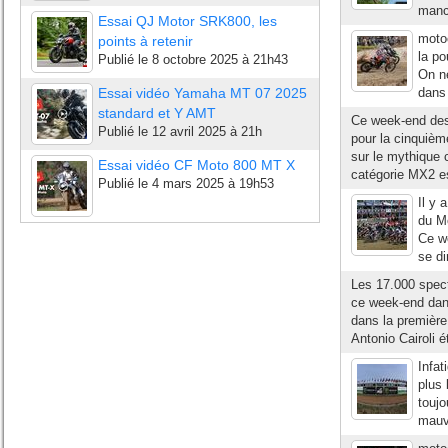
manch
Essai QJ Motor SRK800, les
moto
points à retenir
la po
Publié le
8 octobre 2025 à 21h43
On ne
Essai vidéo Yamaha MT 07 2025
dans 
standard et Y AMT
Ce week-end des 4
Publié le
12 avril 2025 à 21h
pour la cinquièm
sur le mythique c
Essai vidéo CF Moto 800 MT X
catégorie MX2 es
Publié le
4 mars 2025 à 19h53
Il y 
du M
Ce we
se di
Les 17.000 spect
ce week-end dan
dans la première
Antonio Cairoli ét
Infat
plus 
touj
mauva