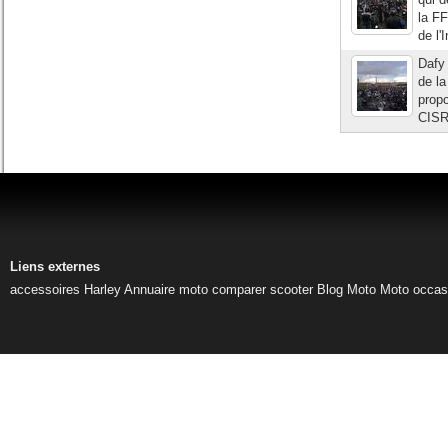
la FF
de l'I
Dafy 
de la
propo
CISR 
Liens externes
accessoires Harley
Annuaire moto
comparer scooter
Blog Moto
Moto occas