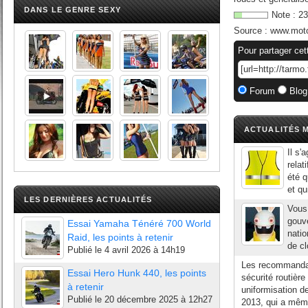
DANS LE GENRE SEXY
Note :
23
Source :
www.moto
Pour partager cet
Forum
Blog
ACTUALITÉS M
Il s'
relat
été q
et qu
LES DERNIÈRES ACTUALITÉS
Vous 
gouve
Essai Yamaha Ténéré 700 World
natio
Raid, les points à retenir
de cl
Publié le
4 avril 2026 à 14h19
Les recommandat
Essai Hero Hunk 440, les points
sécurité routière
à retenir
uniformisation d
Publié le
20 décembre 2025 à 12h27
2013, qui a mêm