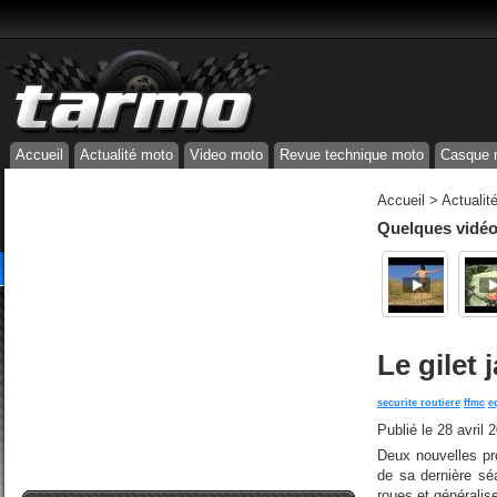
Accueil
Actualité moto
Video moto
Revue technique moto
Casque 
Accueil
>
Actualit
Quelques vidéos
Le gilet
securite routiere
ffmc
e
Publié le
28 avril 
Deux nouvelles pro
de sa dernière séa
roues et généralise