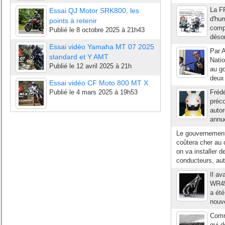
La FF
Essai QJ Motor SRK800, les
d'hum
points à retenir
compr
Publié le
8 octobre 2025 à 21h43
désor
Essai vidéo Yamaha MT 07 2025
Par A
standard et Y AMT
Natio
Publié le
12 avril 2025 à 21h
au g
deux 
Essai vidéo CF Moto 800 MT X
Publié le
4 mars 2025 à 19h53
Frédé
préco
autor
annue
Le gouvernement 
coûtera cher au 
on va installer 
conducteurs, aut
Il av
WR45
a été
nouve
Comme
qui d