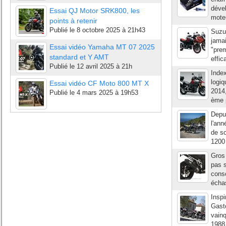
déve
Essai QJ Motor SRK800, les
mote
points à retenir
Publié le
8 octobre 2025 à 21h43
Suzu
jamai
Essai vidéo Yamaha MT 07 2025
"pre
standard et Y AMT
effic
Publié le
12 avril 2025 à 21h
Inde
logiq
Essai vidéo CF Moto 800 MT X
2014,
Publié le
4 mars 2025 à 19h53
ème p
Depui
l'ann
de so
1200
Gros 
pas s
conso
échas
Inspi
Gast
vain
1988,