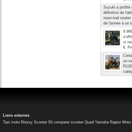
Suzuki a profité 
définitive de l'
maxi-trail routi
de l'année à un t
9.999
s'off
si no
€. Pr
Certa
un se
R120
catég
Liens externes
Taxi moto Roissy
Scooter 50
comparer scooter
Quad Yamaha Raptor
Moto 