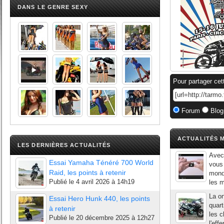
DANS LE GENRE SEXY
Pour partager cet
Forum
Blog
ACTUALITÉS M
LES DERNIÈRES ACTUALITÉS
Avec
Essai Yamaha Ténéré 700 World
vous 
Raid, les points à retenir
mond
Publié le
4 avril 2026 à 14h19
les m
La on
Essai Hero Hunk 440, les points
quart
à retenir
les c
Publié le
20 décembre 2025 à 12h27
l'eff