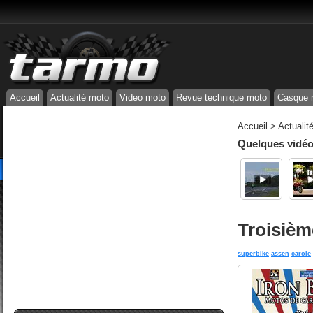
Accueil
Actualité moto
Video moto
Revue technique moto
Casque 
Accueil
>
Actualit
Quelques vidéos
Troisième
superbike
assen
carole