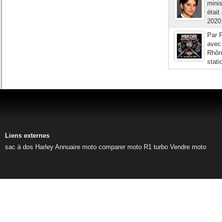
minis
était
2020
Par P
avec
Rhône
stati
Liens externes
sac à dos Harley
Annuaire moto
comparer moto
R1 turbo
Vendre moto