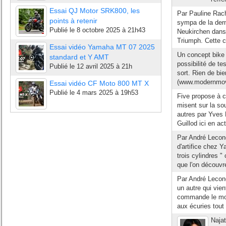
Essai QJ Motor SRK800, les
Par Pauline Rachw
points à retenir
sympa de la dern
Publié le
8 octobre 2025 à 21h43
Neukirchen dans 
Triumph. Cette c
Essai vidéo Yamaha MT 07 2025
Un concept bike
standard et Y AMT
possibilité de te
Publié le
12 avril 2025 à 21h
sort. Rien de bi
(www.modernmove
Essai vidéo CF Moto 800 MT X
Publié le
4 mars 2025 à 19h53
Five propose à c
misent sur la sou
autres par Yves 
Guillod ici en ac
Par André Lecondé
d'artifice chez 
trois cylindres "
que l'on découvre
Par André Lecond
un autre qui vien
commande le mond
aux écuries tout 
Najat