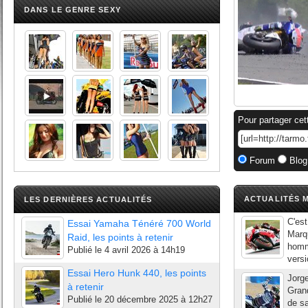
DANS LE GENRE SEXY
Pour partager cet
Forum
Blog
ACTUALITÉS M
LES DERNIÈRES ACTUALITÉS
C'est
Essai Yamaha Ténéré 700 World
Marqu
Raid, les points à retenir
homme
Publié le
4 avril 2026 à 14h19
versi
Essai Hero Hunk 440, les points
Jorge
à retenir
Grand
Publié le
20 décembre 2025 à 12h27
de sa