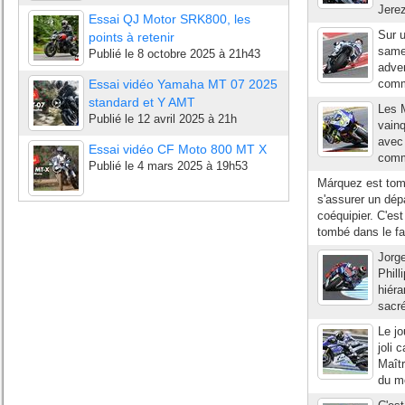
Jerez
Essai QJ Motor SRK800, les
Sur u
points à retenir
samed
Publié le
8 octobre 2025 à 21h43
adve
Essai vidéo Yamaha MT 07 2025
comma
standard et Y AMT
Les 
Publié le
12 avril 2025 à 21h
vainq
avec 
Essai vidéo CF Moto 800 MT X
comme
Publié le
4 mars 2025 à 19h53
Márquez est tomb
s'assurer un dép
coéquipier. C'es
tombé dans le fa
Jorg
Phill
hiéra
sacré
Le jo
joli 
Maîtr
du m