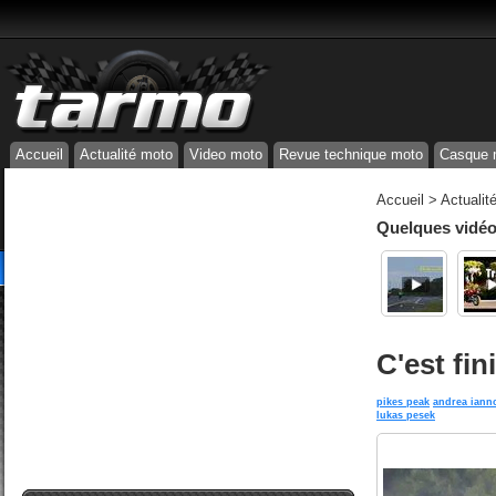
Accueil
Actualité moto
Video moto
Revue technique moto
Casque 
Accueil
>
Actualit
Quelques vidéos
C'est fi
pikes peak
andrea iann
lukas pesek