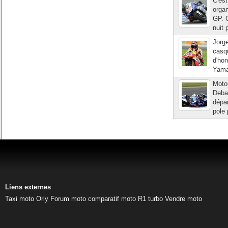
C'est
organ
GP. C
nuit 
Jorge
casqu
d'hon
Yamah
Moto
Debar
dépar
pole 
Liens externes
Taxi moto Orly
Forum moto
comparatif moto
R1 turbo
Vendre moto