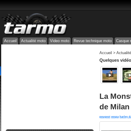
Accueil
Actualité moto
Video moto
Revue technique moto
Casque 
Accueil
>
Actualit
Quelques vidéos
La Monst
de Milan
peugeot
vespa
harley d