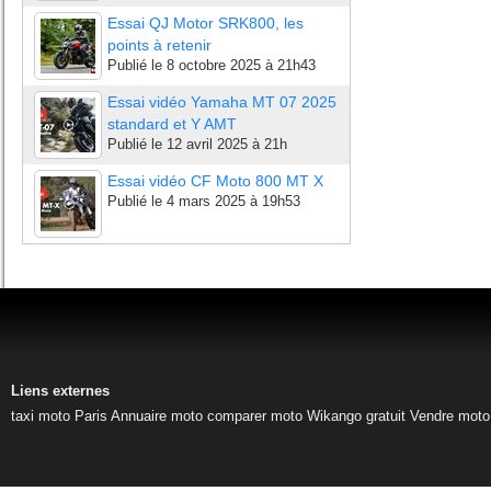
Essai QJ Motor SRK800, les
points à retenir
Publié le
8 octobre 2025 à 21h43
Essai vidéo Yamaha MT 07 2025
standard et Y AMT
Publié le
12 avril 2025 à 21h
Essai vidéo CF Moto 800 MT X
Publié le
4 mars 2025 à 19h53
Liens externes
taxi moto Paris
Annuaire moto
comparer moto
Wikango gratuit
Vendre moto