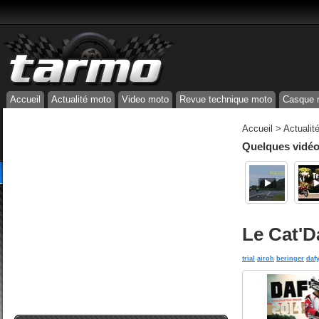
Accueil
Actualité moto
Video moto
Revue technique moto
Casque 
Accueil
>
Actualit
Quelques vidéos
Le Cat'D
trial
airoh
beringer
daf