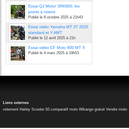
Essai QJ Motor SRK800, les
points à retenir
Publié le
8 octobre 2025 à 21h43
Essai vidéo Yamaha MT 07 2025
standard et Y AMT
Publié le
12 avril 2025 à 21h
Essai vidéo CF Moto 800 MT X
Publié le
4 mars 2025 à 19h53
Liens externes
vetement Harley
Scooter 50
comparatif moto
Wikango gratuit
Vendre moto