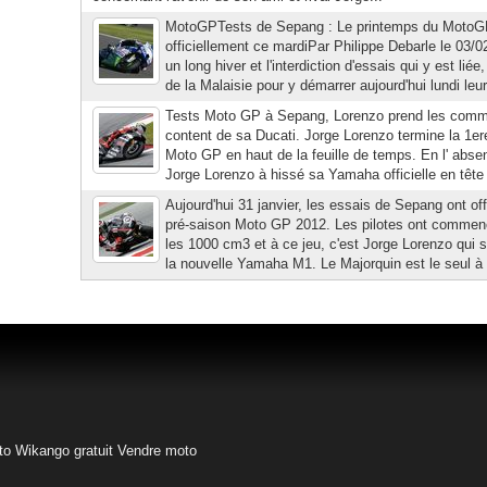
MotoGPTests de Sepang : Le printemps du Mot
officiellement ce mardiPar Philippe Debarle le 03/
un long hiver et l'interdiction d'essais qui y est li
de la Malaisie pour y démarrer aujourd'hui lundi leu
Tests Moto GP à Sepang, Lorenzo prend les com
content de sa Ducati. Jorge Lorenzo termine la 1er
Moto GP en haut de la feuille de temps. En l' abs
Jorge Lorenzo à hissé sa Yamaha officielle en tête d
Aujourd'hui 31 janvier, les essais de Sepang ont off
pré-saison Moto GP 2012. Les pilotes ont commencé
les 1000 cm3 et à ce jeu, c'est Jorge Lorenzo qui s
la nouvelle Yamaha M1. Le Majorquin est le seul à a
to
Wikango gratuit
Vendre moto