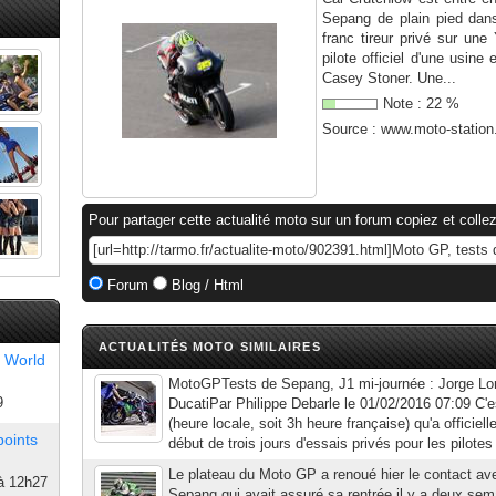
Sepang de plain pied dans 
franc tireur privé sur un
pilote officiel d'une usin
Casey Stoner. Une...
Note :
22
%
Source :
www.moto-statio
Pour partager cette actualité moto sur un forum copiez et collez
Forum
Blog / Html
ACTUALITÉS MOTO SIMILAIRES
 World
MotoGPTests de Sepang, J1 mi-journée : Jorge Lo
9
DucatiPar Philippe Debarle le 01/02/2016 07:09 C'e
(heure locale, soit 3h heure française) qu'a offici
points
début de trois jours d'essais privés pour les pilot
Le plateau du Moto GP a renoué hier le contact av
à 12h27
Sepang qui avait assuré sa rentrée il y a deux sem