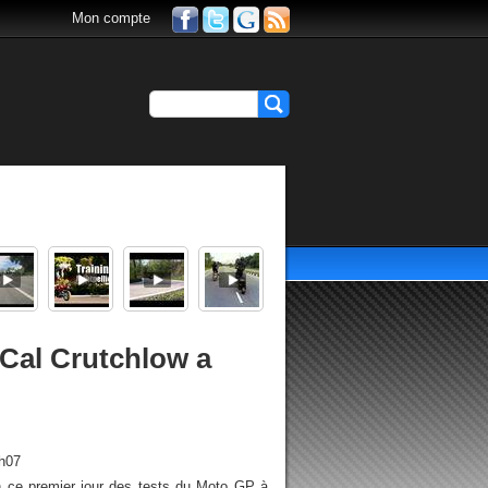
Mon compte
 Cal Crutchlow a
7h07
n ce premier jour des tests du Moto GP à