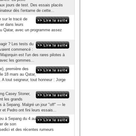
eaux jours de test. Des essais placés
nateur dès l'entame de cette...
 sur le tracé de
cer dans leurs
 au Qatar, avec un programme assez
éagir ? Les tests du
avaient commencé :
Majorquin est l'un des rares pilotes à
 avec les gommes...
ie), première des
 le 18 mars au Qatar,
A tout seigneur, tout honneur : Jorge
ang Casey Stoner,
nt les grands
s à Sepang. Malgré un jour "off" — le
t Pedro ont fini leurs essais...
lieu à Sepang du 4 au
ter de son
osedici et des récentes rumeurs