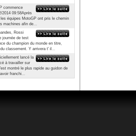
oGP commence
02/2014 09:58Après
ée, les équipes MotoGP ont pris le chemin
rs machines afin de...
mandes, Rossi
e journée de test
ence du champion du monde en titre,
u classement. Y arrivera t' il...
iciellement lancé la
 à travailler sur
'est montré le plus rapide au guidon de
voir franchi...