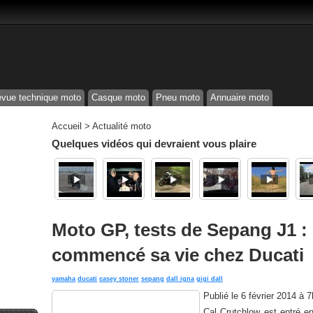
vue technique moto
Casque moto
Pneu moto
Annuaire moto
Accueil
>
Actualité moto
Quelques vidéos qui devraient vous plaire
Moto GP, tests de Sepang J1 :
commencé sa vie chez Ducati
yamaha
ducati
casey stoner
sepang
dall igna
gigi dall
Publié le
6 février 2014 à 
Cal Crutchlow est entré e