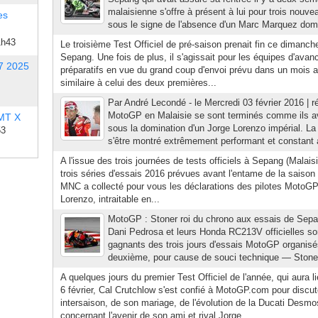
malaisienne s'offre à présent à lui pour trois nouv
es
sous le signe de l'absence d'un Marc Marquez domi
1h43
Le troisième Test Officiel de pré-saison prenait fin ce dimanche
Sepang. Une fois de plus, il s'agissait pour les équipes d'avan
7 2025
préparatifs en vue du grand coup d'envoi prévu dans un mois
similaire à celui des deux premières...
Par André Lecondé - le Mercredi 03 février 2016 | r
MotoGP en Malaisie se sont terminés comme ils 
 MT X
sous la domination d'un Jorge Lorenzo impérial. La 
53
s'être montré extrêmement performant et constant
A l'issue des trois journées de tests officiels à Sepang (Malais
trois séries d'essais 2016 prévues avant l'entame de la saison
MNC a collecté pour vous les déclarations des pilotes MotoGP. 
Lorenzo, intraitable en...
MotoGP : Stoner roi du chrono aux essais de Sep
Dani Pedrosa et leurs Honda RC213V officielles so
gagnants des trois jours d'essais MotoGP organisé
deuxième, pour cause de souci technique — Stoner e
A quelques jours du premier Test Officiel de l'année, qui aura 
6 février, Cal Crutchlow s'est confié à MotoGP.com pour discu
intersaison, de son mariage, de l'évolution de la Ducati Desm
concernant l'avenir de son ami et rival Jorge...