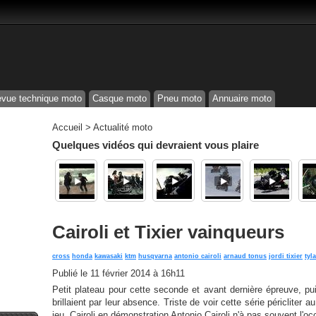
vue technique moto
Casque moto
Pneu moto
Annuaire moto
Accueil
>
Actualité moto
Quelques vidéos qui devraient vous plaire
Cairoli et Tixier vainqueurs
cross
honda
kawasaki
ktm
husqvarna
antonio cairoli
arnaud tonus
jordi tixier
tyla
Publié le
11 février 2014 à 16h11
Petit plateau pour cette seconde et avant dernière épreuve, pu
brillaient par leur absence. Triste de voir cette série péricliter
jeu. Cairoli en démonstration Antonio Cairoli n'à pas souvent l'oc