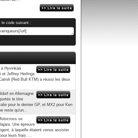
 le code suivant :
 à Hyvinkää
 et Jeffrey Herlings
Cairoli (Red Bull KTM) a réussi les deux
ildorf en Allemagne
rtés le titre
talie pour le dernier GP, et MX2 pour Ken
e reste qu'un...
Motocross se
alajara. Une épreuve
gent, à laquelle étaient venus assister
our leurs frais :...