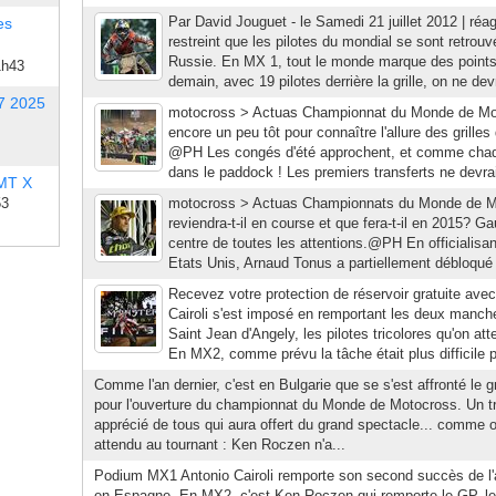
Par David Jouguet - le Samedi 21 juillet 2012 | réag
es
restreint que les pilotes du mondial se sont retrou
Russie. En MX 1, tout le monde marque des points
1h43
demain, avec 19 pilotes derrière la grille, on ne dev
7 2025
motocross > Actuas Championnat du Monde de Mot
encore un peu tôt pour connaître l'allure des grille
@PH Les congés d'été approchent, et comme chaqu
dans le paddock ! Les premiers transferts ne devraie
 MT X
53
motocross > Actuas Championnats du Monde de 
reviendra-t-il en course et que fera-t-il en 2015? Ga
centre de toutes les attentions.@PH En officialisa
Etats Unis, Arnaud Tonus a partiellement débloqué
Recevez votre protection de réservoir gratuite ave
Cairoli s'est imposé en remportant les deux manches
Saint Jean d'Angely, les pilotes tricolores qu'on at
En MX2, comme prévu la tâche était plus difficile p
Comme l'an dernier, c'est en Bulgarie que se s'est affronté le 
pour l'ouverture du championnat du Monde de Motocross. Un tr
apprécié de tous qui aura offert du grand spectacle... comme on 
attendu au tournant : Ken Roczen n'a...
Podium MX1 Antonio Cairoli remporte son second succès de l
en Espagne. En MX2, c'est Ken Roczen qui remporte le GP, le