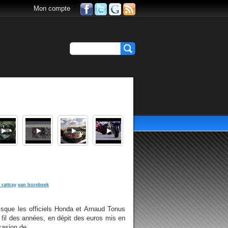
Mon compte
 rattray
van horebeek
isque les officiels Honda et Arnaud Tonus
 au fil des années, en dépit des euros mis en
casion de...