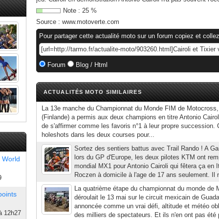
Note :
25
%
Source :
www.motoverte.com
Pour partager cette actualité moto sur un forum copiez et collez
Forum
Blog / Html
ACTUALITÉS MOTO SIMILAIRES
La 13e manche du Championnat du Monde FIM de Motocross,
(Finlande) a permis aux deux champions en titre Antonio Cairoli
de s'affirmer comme les favoris n°1 à leur propre succession. 
holeshots dans les deux courses pour...
Sortez des sentiers battus avec Trail Rando ! A Ga
lors du GP d'Europe, les deux pilotes KTM ont rempo
 World
mondial MX1 pour Antonio Cairoli qui fêtera ça en I
Roczen à domicile à l'age de 17 ans seulement. Il n
9
La quatrième étape du championnat du monde de 
points
déroulait le 13 mai sur le circuit mexicain de Guad
annoncée comme un vrai défi, altitude et météo obli
à 12h27
des milliers de spectateurs. Et ils n'en ont pas été p