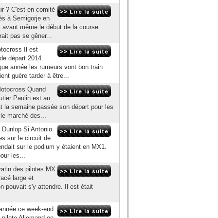
ir ? C'est en comité
vés à Semigorje en
 avant même le début de la course
rait pas se gêner...
ocross Il est
s de départ 2014
e année les rumeurs vont bon train
nt guère tarder à être...
Motocross Quand
utier Paulin est au
nt la semaine passée son départ pour les
 le marché des...
c Dunlop Si Antonio
 sur le circuit de
tendait sur le podium y étaient en MX1.
our les...
gratin des pilotes MX
acé large et
pouvait s'y attendre. Il est était
'année ce week-end
 pilote Allemand en