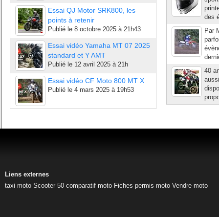
print
Essai QJ Motor SRK800, les
des é
points à retenir
Publié le
8 octobre 2025 à 21h43
Par M
parfo
Essai vidéo Yamaha MT 07 2025
évèn
standard et Y AMT
derni
Publié le
12 avril 2025 à 21h
40 an
aussi
Essai vidéo CF Moto 800 MT X
dispo
Publié le
4 mars 2025 à 19h53
prop
Liens externes
taxi moto
Scooter 50
comparatif moto
Fiches permis moto
Vendre moto