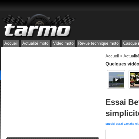
Accueil
Actualité moto
Video moto
Revue technique moto
Casque 
Accueil
>
Actualit
Quelques vidéos
Essai Bet
simplicit
suzuki
essai
yamaha
tri