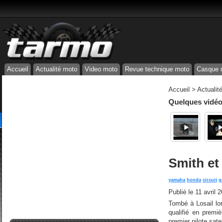
Accueil
Actualité moto
Video moto
Revue technique moto
Casque 
Accueil
>
Actualit
Quelques vidéos
Smith et
yamaha
honda
circuit
g
Publié le
11 avril 
Tombé à Losail lo
qualifié en premi
premier pilote sat