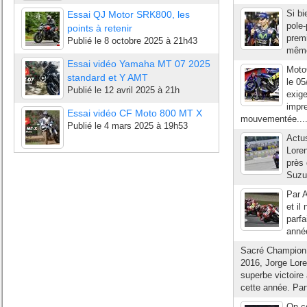
Si bi
Essai QJ Motor SRK800, les
pole-
points à retenir
premi
Publié le
8 octobre 2025 à 21h43
mêmes
Essai vidéo Yamaha MT 07 2025
Moto
standard et Y AMT
le 05
Publié le
12 avril 2025 à 21h
exige
impr
Essai vidéo CF Moto 800 MT X
mouvementée...
Publié le
4 mars 2025 à 19h53
Actu
Loren
près 
Suzuk
Par A
et i
parfa
année
Sacré Champion 
2016, Jorge Lor
superbe victoire
cette année. Part
On c