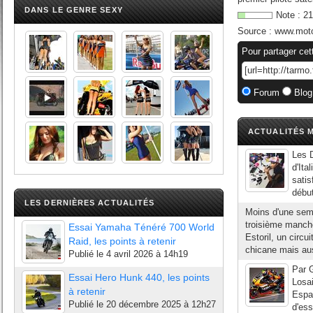
DANS LE GENRE SEXY
Note :
21
Source :
www.mot
Pour partager cet
Forum
Blog
ACTUALITÉS M
Les D
d'Ita
satis
début
LES DERNIÈRES ACTUALITÉS
Moins d'une sema
troisième manc
Essai Yamaha Ténéré 700 World
Estoril, un circu
Raid, les points à retenir
chicane mais aus
Publié le
4 avril 2026 à 14h19
Par G
Essai Hero Hunk 440, les points
Losai
à retenir
Espar
Publié le
20 décembre 2025 à 12h27
d'ess