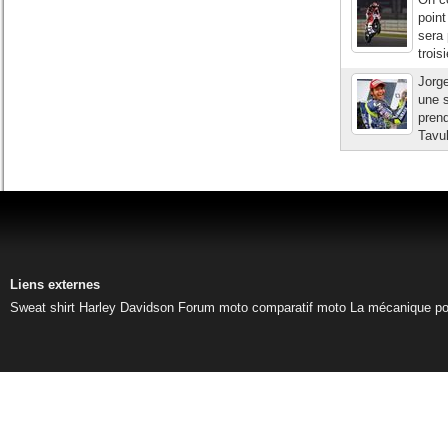
point
sera
trois
Jorge
une s
pren
Tavul
Liens externes
Sweat shirt Harley Davidson
Forum moto
comparatif moto
La mécanique pou