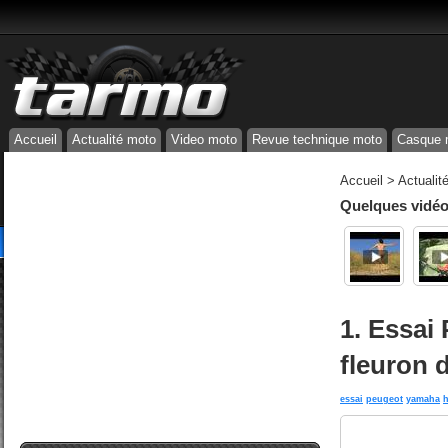
Accueil
Actualité moto
Video moto
Revue technique moto
Casque 
Accueil
>
Actualit
Quelques vidéos
1. Essai
fleuron 
essai
peugeot
yamaha