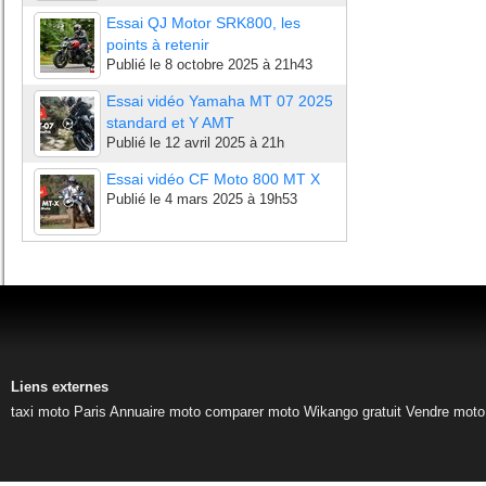
Essai QJ Motor SRK800, les
points à retenir
Publié le
8 octobre 2025 à 21h43
Essai vidéo Yamaha MT 07 2025
standard et Y AMT
Publié le
12 avril 2025 à 21h
Essai vidéo CF Moto 800 MT X
Publié le
4 mars 2025 à 19h53
Liens externes
taxi moto Paris
Annuaire moto
comparer moto
Wikango gratuit
Vendre moto