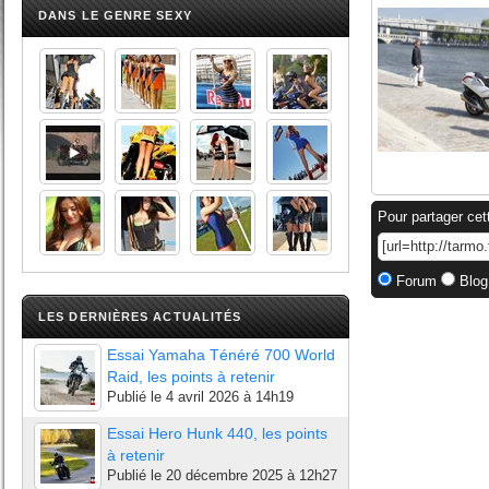
DANS LE GENRE SEXY
Pour partager cet
Forum
Blog
LES DERNIÈRES ACTUALITÉS
Essai Yamaha Ténéré 700 World
Raid, les points à retenir
Publié le
4 avril 2026 à 14h19
Essai Hero Hunk 440, les points
à retenir
Publié le
20 décembre 2025 à 12h27