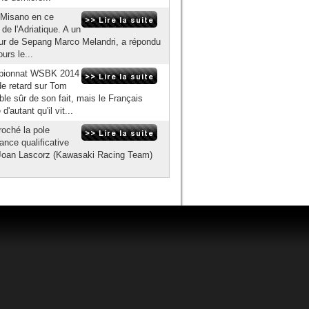
e Misano en ce
de l'Adriatique. A un
ueur de Sepang Marco Melandri, a répondu
urs le...
hampionnat WSBK 2014
de retard sur Tom
e sûr de son fait, mais le Français
autant qu'il vit...
roché la pole
ance qualificative
de Joan Lascorz (Kawasaki Racing Team)