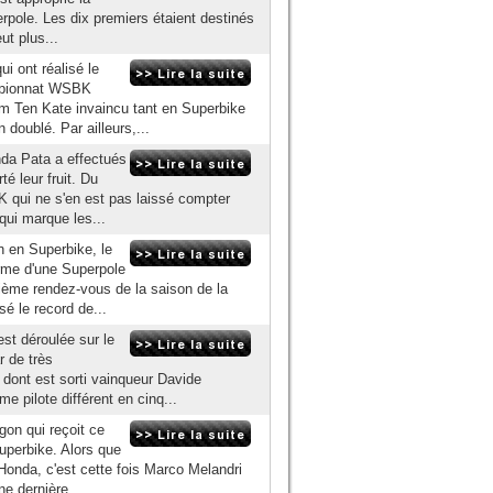
erpole. Les dix premiers étaient destinés
ut plus...
i ont réalisé le
mpionnat WSBK
am Ten Kate invaincu tant en Superbike
 doublé. Par ailleurs,...
onda Pata a effectués
 leur fruit. Du
K qui ne s'en est pas laissé compter
qui marque les...
n en Superbike, le
rme d'une Superpole
sième rendez-vous de la saison de la
isé le record de...
est déroulée sur le
r de très
 dont est sorti vainqueur Davide
e pilote différent en cinq...
gon qui reçoit ce
uperbike. Alors que
Honda, c'est cette fois Marco Melandri
ne dernière...