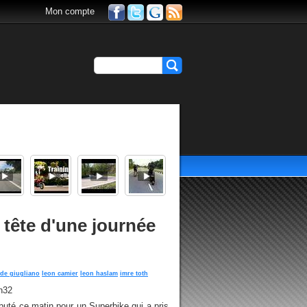
Mon compte
 tête d'une journée
ide giugliano
leon camier
leon haslam
imre toth
h32
ébuté ce matin pour un Superbike qui a pris