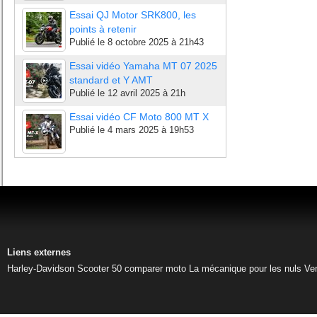
Essai QJ Motor SRK800, les
points à retenir
Publié le
8 octobre 2025 à 21h43
Essai vidéo Yamaha MT 07 2025
standard et Y AMT
Publié le
12 avril 2025 à 21h
Essai vidéo CF Moto 800 MT X
Publié le
4 mars 2025 à 19h53
Liens externes
Harley-Davidson
Scooter 50
comparer moto
La mécanique pour les nuls
Ve