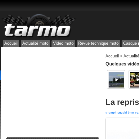
Accueil
Actualité moto
Video moto
Revue technique moto
Casque 
Accueil
>
Actualit
Quelques vidéos
La repri
triumph
suzuki
bmw
ro