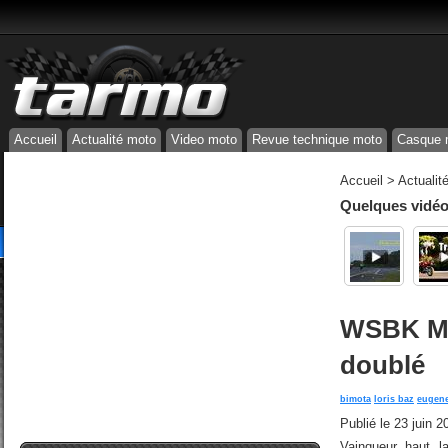
Accueil
Actualité moto
Video moto
Revue technique moto
Casque 
Accueil
>
Actualit
Quelques vidéos
WSBK Mis
doublé
bimota
loris baz
eugene
Publié le
23 juin 2
Vainqueur haut 