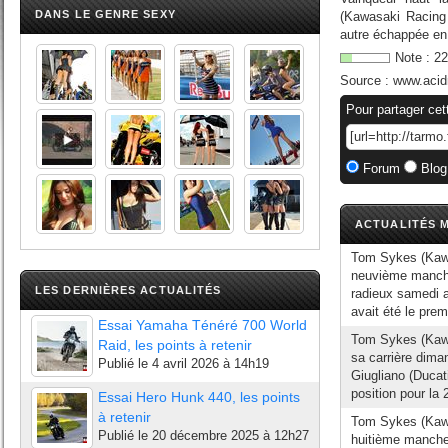
DANS LE GENRE SEXY
(Kawasaki Racing
autre échappée en 
Note :
22
Source :
www.acid
Pour partager cet
Forum
Blog
ACTUALITÉS M
Tom Sykes (Kawa
neuvième manche
LES DERNIÈRES ACTUALITÉS
radieux samedi 
avait été le prem
Essai Yamaha Ténéré 700 World
Tom Sykes (Kawas
Raid, les points à retenir
sa carrière dima
Publié le
4 avril 2026 à 14h19
Giugliano (Ducat
position pour la 
Essai Hero Hunk 440, les points
à retenir
Tom Sykes (Kawa
Publié le
20 décembre 2025 à 12h27
huitième manche