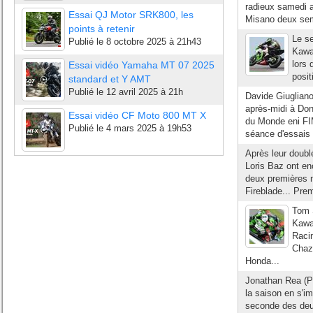
radieux samedi ap
Essai QJ Motor SRK800, les
Misano deux sema
points à retenir
Le se
Publié le
8 octobre 2025 à 21h43
Kawas
lors 
Essai vidéo Yamaha MT 07 2025
posit
standard et Y AMT
Publié le
12 avril 2025 à 21h
Davide Giuglian
après-midi à Do
Essai vidéo CF Moto 800 MT X
du Monde eni FIM
Publié le
4 mars 2025 à 19h53
séance d'essais 
Après leur doubl
Loris Baz ont en
deux premières 
Fireblade... Pre
Tom 
Kawa
Raci
Chaz
Honda...
Jonathan Rea (P
la saison en s'i
seconde des deu