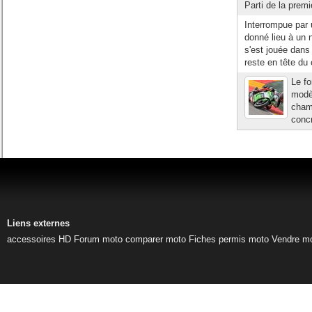
Parti de la premi
Interrompue par
donné lieu à un 
s'est jouée dans
reste en tête du
Le fo
modèl
cham
concr
Liens externes
accessoires HD
Forum moto
comparer moto
Fiches permis moto
Vendre m