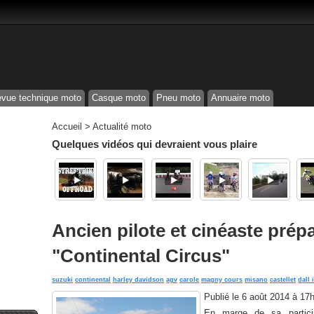
vue technique moto
Casque moto
Pneu moto
Annuaire moto
Accueil
>
Actualité moto
Quelques vidéos qui devraient vous plaire
Ancien pilote et cinéaste prépa
"Continental Circus"
suzuki
continental
harley davidson
agv
carole
magny cours
misano
castellet
dall 
Publié le
6 août 2014 à 17
En marge de sa partici