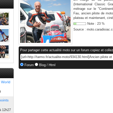
(International Classic G
métrage sur le "Continent
Fau, ancien pilote de moto
plateau et maintenant, ciné
Note :
23
%
Source :
moto.caradisiac.
Pour partager cette actualité moto sur un forum copiez et collez
Forum
Blog / Html
 World
9
points
à 12h27