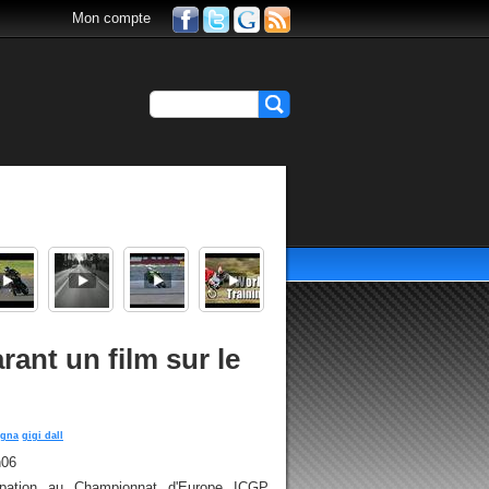
Mon compte
rant un film sur le
igna
gigi dall
h06
pation au Championnat d'Europe ICGP