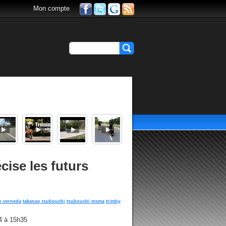
Mon compte
ise les futurs
o verneda
takanao tsubouchi
tsubouchi msma
trimby
4 à 15h35