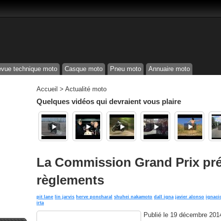
vue technique moto
Casque moto
Pneu moto
Annuaire moto
Accueil
>
Actualité moto
Quelques vidéos qui devraient vous plaire
La Commission Grand Prix préc
règlements
pit lane
lin jarvis
herve poncharal
shuhei nakamoto
dall igna
javier alonso
ignaci
irta
Publié le
19 décembre 201