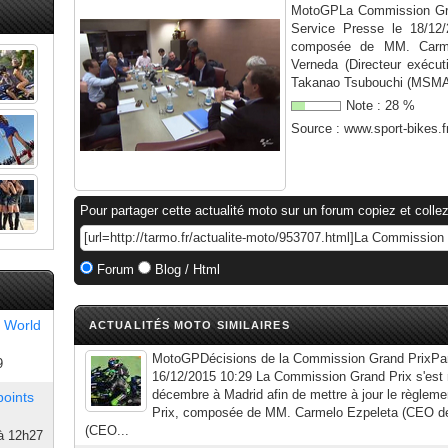
MotoGPLa Commission Gran
Service Presse le 18/12
composée de MM. Carme
Verneda (Directeur exécut
Takanao Tsubouchi (MSMA),
Note :
28
%
Source :
www.sport-bikes.f
Pour partager cette actualité moto sur un forum copiez et collez
Forum
Blog / Html
 World
ACTUALITÉS MOTO SIMILAIRES
MotoGPDécisions de la Commission Grand PrixPar 
9
16/12/2015 10:29 La Commission Grand Prix s'est r
décembre à Madrid afin de mettre à jour le règle
points
Prix, composée de MM. Carmelo Ezpeleta (CEO de
(CEO...
à 12h27