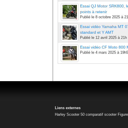
Essai QJ Motor SRK800, l
points à retenir
Publié le
8 octobre 2025 à 2
Essai vidéo Yamaha MT 0
standard et Y AMT
Publié le
12 avril 2025 à 21h
Essai vidéo CF Moto 800
Publié le
4 mars 2025 à 19h
Liens externes
Harley
Scooter 50
comparatif scooter
Figur