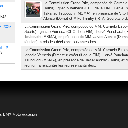
La Commission Grand Prix, composée de Carmelo
es
Dorna), Ignacio Verneda (CEO de la FIM), Hervé Po
Takanao Tsubouchi (MSMA), en présence de Vito Ipp
1h43
Alonso (Dorna) et Mike Trimby (IRTA, Secrétaire de l
7 2025
La Commission Grand Prix, composée de MM. Carmelo Ezpel
Sports), Ignacio Verneda (CEO de la FIM), Hervé Poncharal (
Tsubouchi (MSMA), en présence de MM. Javier Alonso (Dorna) 
réunion), a pris les décisions suivantes lors...
 MT X
La Commission Grand Prix, composée de MM. Carmelo Ezpele
53
Ignacio Verneda (Directeur exécutif de la FIM), Hervé Ponchar
Tsubouchi (MSMA), en présence de Javier Alonso (Dorna) et de
réunion) a rencontré les représentants des...
es BMX
Moto occasion