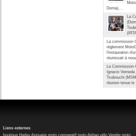
Moto
Dorna),...
La C
(Dorn
Tsub
(IRTA
La commission Gr
règlement MotoGP
l'instauration d
réunissait à nou
La Commission 
Ignacio Verneda 
Tsubouchi (MSMA
réunion tenue le
Liens externes
boutique Harley
Annuaire moto
comparatif moto
Airbag vélo
Vendre moto