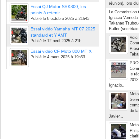
réunion), lors d'
Essai QJ Motor SRK800, les
La Commission 
points à retenir
Ignacio Verneda 
Publié le
8 octobre 2025 à 21h43
Takanao Tsubouc
Essai vidéo Yamaha MT 07 2025
Butler (secrétaire
standard et Y AMT
Voici
Publié le
12 avril 2025 à 21h
Comm
Prési
Essai vidéo CF Moto 800 MT X
Taka
Publié le
4 mars 2025 à 19h53
PRO
Comm
le r
2012
Ignacio...
Moto
Serv
comp
de l
Javier...
Moto
Phil
clari