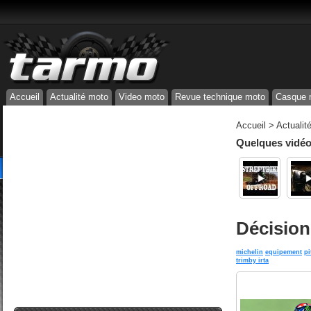
Accueil
Actualité moto
Video moto
Revue technique moto
Casque 
Accueil
>
Actualit
Quelques vidéos
Décision
michelin
equipement
pi
trimby irta