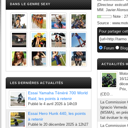
DANS LE GENRE SEXY
(Directeur exécut
MM. Javier Alonso 
Note :
27
Source :
www.mot
Pour partager cet
Forum
Blog
ACTUALITÉS M
Moto
16/1
LES DERNIÈRES ACTUALITÉS
déce
Prix
Essai Yamaha Ténéré 700 World
(CEO...
Raid, les points à retenir
La Commission G
Publié le
4 avril 2026 à 14h19
Ignacio Verneda
(MSMA), en prése
Essai Hero Hunk 440, les points
fait évoluer le r
à retenir
Publié le
20 décembre 2025 à 12h27
La Commission 