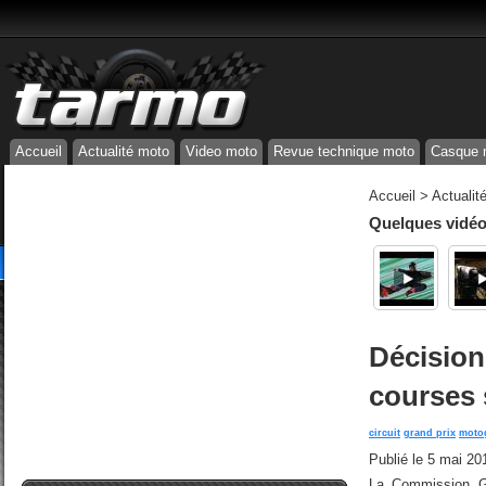
Accueil
Actualité moto
Video moto
Revue technique moto
Casque 
Accueil
>
Actualit
Quelques vidéos
Décision
courses 
circuit
grand prix
moto
Publié le
5 mai 20
La Commission G