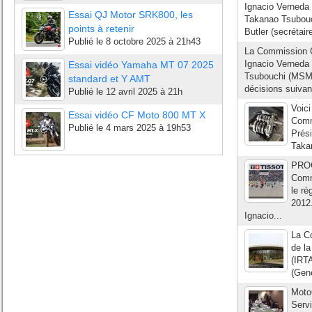
Ignacio Verneda 
Essai QJ Motor SRK800, les
Takanao Tsubouc
points à retenir
Butler (secrétaire
Publié le
8 octobre 2025 à 21h43
La Commission 
Ignacio Verneda 
Essai vidéo Yamaha MT 07 2025
Tsubouchi (MSMA
standard et Y AMT
décisions suivan
Publié le
12 avril 2025 à 21h
Voici
Essai vidéo CF Moto 800 MT X
Comm
Publié le
4 mars 2025 à 19h53
Prési
Taka
PRO
Comm
le r
2012
Ignacio...
La C
de l
(IRT
(Genè
Moto
Serv