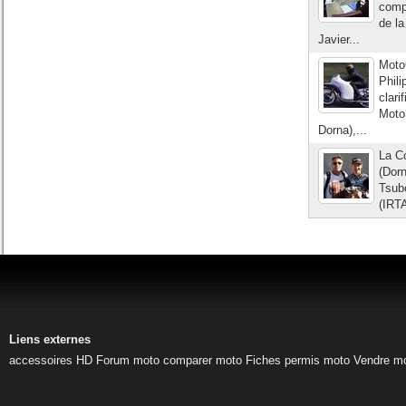
comp
de l
Javier...
Moto
Phil
clari
Moto
Dorna),...
La C
(Dorn
Tsub
(IRTA
Liens externes
accessoires HD
Forum moto
comparer moto
Fiches permis moto
Vendre m