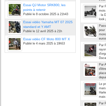
Essai QJ Motor SRK800, les
Par P
points à retenir
mois 
Publié le
8 octobre 2025 à 21h43
: la 
look 
Essai vidéo Yamaha MT 07 2025
Passé
standard et Y AMT
pour 
Publié le
12 avril 2025 à 21h
monde
euros
Essai vidéo CF Moto 800 MT X
Publié le
4 mars 2025 à 19h53
Par P
rayon
d'org
Ducat
Par A
d'êtr
place
depui
Le pr
mars 
Harl
mais 
Par P