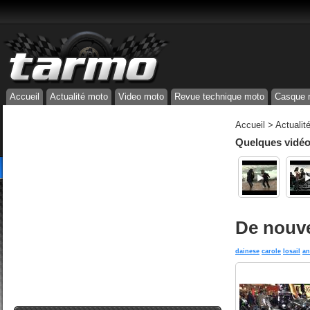
Accueil
Actualité moto
Video moto
Revue technique moto
Casque 
Accueil
>
Actualit
Quelques vidéos
De nouv
dainese
carole
losail
an