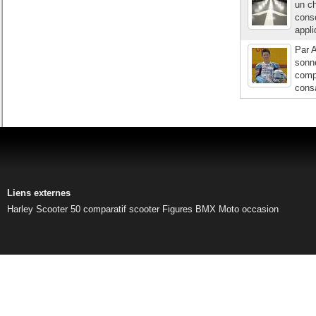
un ch
conso
appli
Par A
sonné
compé
consa
Liens externes
Harley
Scooter 50
comparatif scooter
Figures BMX
Moto occasion