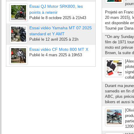
pourr
Essai QJ Motor SRK800, les
points à retenir
Projeté en Franc
20 mars 2015), le
Publié le
8 octobre 2025 à 21h43
est disponible e
Essai vidéo Yamaha MT 07 2025
Tourné par Dana 
standard et Y AMT
"'On any Sunday, 
Publié le
12 avril 2025 à 21h
film de 1971 tou
moto est prévue 
Essai vidéo CF Moto 800 MT X
Brown, la suite d
Publié le
4 mars 2025 à 19h53
[Alex
pilot
signé
colla
Durant ma jeuness
samedis en fin d
ABC, plus précis
bikers et aussi 
[Oliv
prod
part
1200