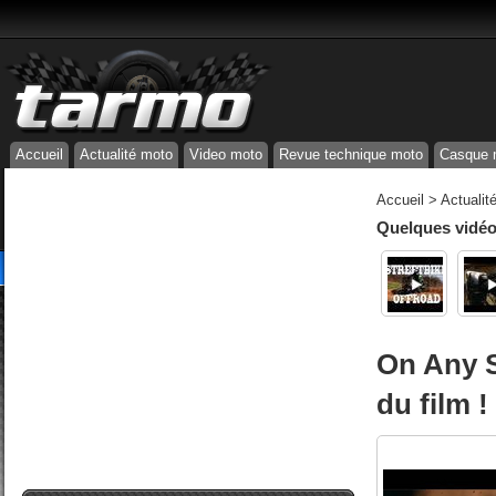
Accueil
Actualité moto
Video moto
Revue technique moto
Casque 
Accueil
>
Actualit
Quelques vidéos
On Any S
du film !