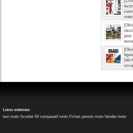
[17/
techn
comme
matin
[Oliv
racco
pour
assur
[Oliv
figu
540 A
occup
Liens externes
taxi moto
Scooter 50
comparatif moto
Fiches permis moto
Vendre moto