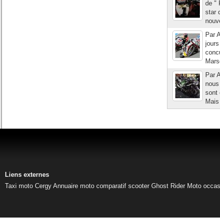
de "
star 
nouv
Par A
jours
conc
Marse
Par A
nous 
sont
Mais 
Liens externes
Taxi moto Cergy
Annuaire moto
comparatif scooter
Ghost Rider
Moto occas