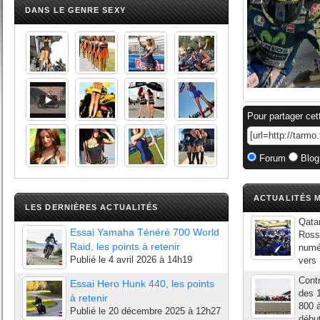
DANS LE GENRE SEXY
Pour partager cet
Forum
Blog
ACTUALITÉS M
LES DERNIÈRES ACTUALITÉS
Qatar
Essai Yamaha Ténéré 700 World
Rossi
Raid, les points à retenir
numér
Publié le
4 avril 2026 à 14h19
vers 
Contr
Essai Hero Hunk 440, les points
des 
à retenir
800 
Publié le
20 décembre 2025 à 12h27
début