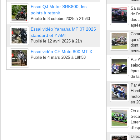
Essai QJ Motor SRK800, les
Sa sa
points à retenir
de l'
Publié le
8 octobre 2025 à 21h43
des a
après
Essai vidéo Yamaha MT 07 2025
Comm
standard et Y AMT
qui s
Publié le
12 avril 2025 à 21h
dont 
pensa
Essai vidéo CF Moto 800 MT X
Publié le
4 mars 2025 à 19h53
Par A
saiso
épre
de la
Par A
Honda
moto
en 20
On a
Seca
Loren
d'esp
Direc