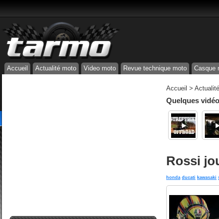
Accueil
Actualité moto
Video moto
Revue technique moto
Casque 
Accueil
>
Actualit
Quelques vidéos
Rossi jo
honda
ducati
kawasaki