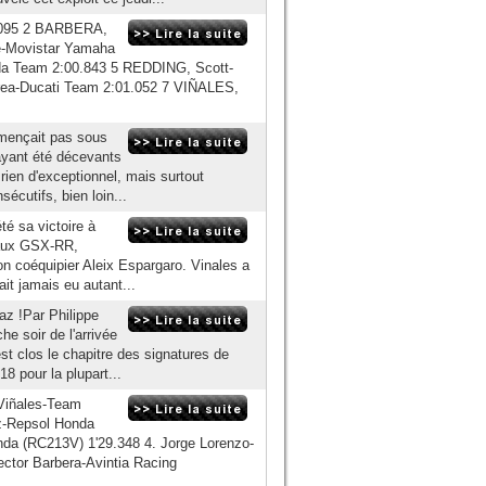
.095 2 BARBERA,
e-Movistar Yamaha
 Team 2:00.843 5 REDDING, Scott-
ea-Ducati Team 2:01.052 7 VIÑALES,
mmençait pas sous
ayant été décevants
rien d'exceptionnel, mais surtout
sécutifs, bien loin...
té sa victoire à
 aux GSX-RR,
n coéquipier Aleix Espargaro. Vinales a
ait jamais eu autant...
az !Par Philippe
e soir de l'arrivée
est clos le chapitre des signatures de
8 pour la plupart...
 Viñales-Team
z-Repsol Honda
da (RC213V) 1'29.348 4. Jorge Lorenzo-
tor Barbera-Avintia Racing