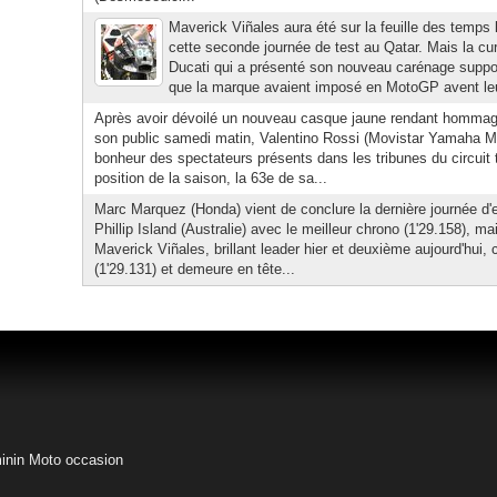
Maverick Viñales aura été sur la feuille des temps 
cette seconde journée de test au Qatar. Mais la cu
Ducati qui a présenté son nouveau carénage suppos
que la marque avaient imposé en MotoGP avent leur 
Après avoir dévoilé un nouveau casque jaune rendant hommag
son public samedi matin, Valentino Rossi (Movistar Yamaha Mo
bonheur des spectateurs présents dans les tribunes du circuit 
position de la saison, la 63e de sa...
Marc Marquez (Honda) vient de conclure la dernière journée d
Phillip Island (Australie) avec le meilleur chrono (1'29.158), ma
Maverick Viñales, brillant leader hier et deuxième aujourd'hui,
(1'29.131) et demeure en tête...
inin
Moto occasion