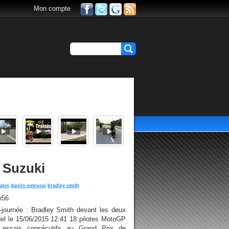
Mon compte
 Suzuki
ales
danilo petrucci
bradley smith
h56
journée : Bradley Smith devant les deux
el le 15/06/2015 12:41 18 pilotes MotoGP
x essais consécutifs au Grand Prix de