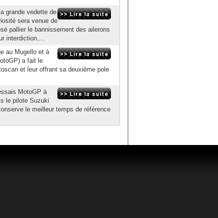
la grande vedette de
riosité sera venue de
é pallier le bannissement des ailerons
interdiction....
e au Mugello et à
toGP) a fait le
toscan et leur offrant sa deuxième pole
'essais MotoGP à
is le pilote Suzuki
 conserve le meilleur temps de référence