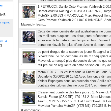
es
1 PETRUCCI, Danilo-Octo Pramac Yakhnich 2:00
Hector-Avintia Racing 2:00.387 3 LORENZO, Jorg
1h43
MotoGP 2:00.833 4 MARQUEZ, Marc-Repsol Honda
Octo Pramac Yakhnich 2:01.049 6 IANNONE, Andr
7 2025
Maverick-Team...
Cette dernière journée de test australienne ne co
les meilleurs auspices, les deux jours précédents 
en raison de la météo. Les temps au tour n'avaient 
 MT X
personne n'avait fait plus d'une dizaine de tours con
53
Le point d'orgue de la saison du jeune Espagnol a é
Silverstone. Si l'on compare les deux coéquipiers
Maverick a marqué plus du double de points que so
fait preuve de régularité en cette saison où il n'y av
MotoGP2017 : Ils veulent tous la Ducati de Loris B
Debarle le 30/06/2016 13:52 Avec l'annonce dimanch
d'Aleix Espargaro pour l'an prochain chez Aprilia s'
contrats des pilotes d'usine pour 2017, et même 201
Classement combiné des trois jours : 1. Maverick
Suzuki Ecstar (GSX-RR) 1'29.131 2. Marc Marque
Team (RC213V) 1'29.158 3. Cal Crutchlow-LCR Hon
Movistar Yamaha MotoGP (YZR-M1) 1'29.357 5. Hec
(Desmosedici...