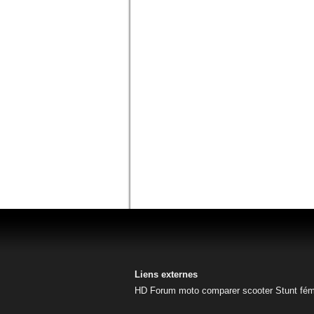
Liens externes
HD
Forum moto
comparer scooter
Stunt fém