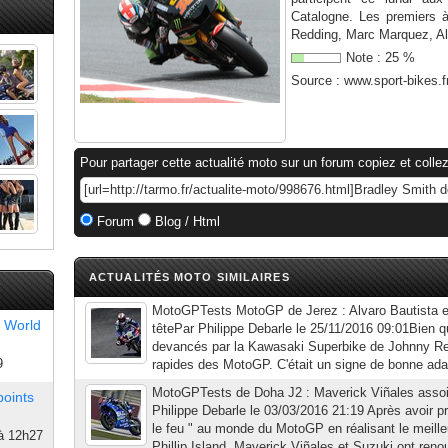
Catalogne. Les premiers à
Redding, Marc Marquez, Al
Note :
25
%
Source :
www.sport-bikes.f
Pour partager cette actualité moto sur un forum copiez et collez
Forum
Blog / Html
ACTUALITÉS MOTO SIMILAIRES
MotoGPTests MotoGP de Jerez : Alvaro Bautista e
 World
têtePar Philippe Debarle le 25/11/2016 09:01Bien q
devancés par la Kawasaki Superbike de Johnny Rea
9
rapides des MotoGP. C'était un signe de bonne adapta
MotoGPTests de Doha J2 : Maverick Viñales assoit
points
Philippe Debarle le 03/03/2016 21:19 Après avoir
le feu " au monde du MotoGP en réalisant le meille
à 12h27
Phillip Island, Maverick Viñales et Suzuki ont renou