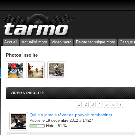
Accueil
Actualité moto
Video moto
Revue technique moto
Casque 
Photos insolite
VIDÉOS INSOLITE
1
2
3
4
5
6
7
Qui n'a jamais rêver de pouvoir rembobiner
Publié le
19 décembre 2012 à 14h27
Note :
51
%