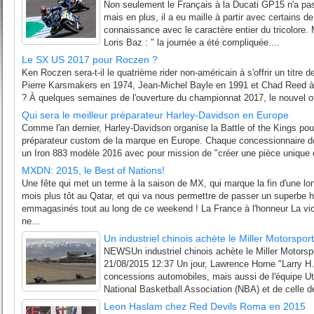
Non seulement le Français à la Ducati GP15 n'a pas
mais en plus, il a eu maille à partir avec certains de
connaissance avec le caractère entier du tricolore. 
Loris Baz : " la journée a été compliquée....
Le SX US 2017 pour Roczen ?
Ken Roczen sera-t-il le quatrième rider non-américain à s'offrir un titr
Pierre Karsmakers en 1974, Jean-Michel Bayle en 1991 et Chad Reed à
? À quelques semaines de l'ouverture du championnat 2017, le nouvel of
Qui sera le meilleur préparateur Harley-Davidson en Europe
Comme l'an dernier, Harley-Davidson organise la Battle of the Kings pour
préparateur custom de la marque en Europe. Chaque concessionnaire de
un Iron 883 modèle 2016 avec pour mission de "créer une pièce unique e
MXDN: 2015, le Best of Nations!
Une fête qui met un terme à la saison de MX, qui marque la fin d'une
mois plus tôt au Qatar, et qui va nous permettre de passer un superbe h
emmagasinés tout au long de ce weekend ! La France à l'honneur La vic
ne...
Un industriel chinois achète le Miller Motorspor
NEWSUn industriel chinois achète le Miller Motorsp
21/08/2015 12:37 Un jour, Lawrence Horne "Larry H." 
concessions automobiles, mais aussi de l'équipe Ut
National Basketball Association (NBA) et de celle de
Leon Haslam chez Red Devils Roma en 2015