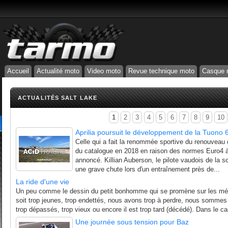
Accueil
Actualité moto
Video moto
Revue technique moto
Casque 
ACTUALITÉS SALT LAKE
1
2
3
4
5
6
7
8
9
10
Aprilia poursuit le développement de la Tuono 
Celle qui a fait la renommée sportive du renouveau
du catalogue en 2018 en raison des normes Euro4 à 
annoncé. Killian Auberson, le pilote vaudois de la s
une grave chute lors d'un entraînement près de...
La ride d'une vie
Un peu comme le dessin du petit bonhomme qui se promène sur les m
soit trop jeunes, trop endettés, nous avons trop à perdre, nous sommes 
trop dépassés, trop vieux ou encore il est trop tard (décédé). Dans le cas
Une journée sous tension pour Baz