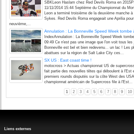
SBKLeon Haslam chez Red Devils Roma en 2015Par
11/11/2014 15:44 Septième du Championnat du Mon
Leon a terminé troisième de la deuxième manche 
Sykes. Red Devils Roma engageait une Aprilia pour T
neuvième,...
Annulation : La Bonneville Speed Week tombe à
IndexAnnulation : La Bonneville Speed Week tombe à
09:49 Ce n'est pas une image que l'on voit tous les 
Bonneville est bel et bien redevenu... un lac ! Les pl
abattues sur la région de Salt Lake City ces...
SX US : East coast time !
motocross > Actuas championnat US de supercross
fait partie des nouvelles têtes qui déboulent à l'Es
premiers rounds disputés sur la côte West des USA d
championnat américain de Supercross file à l'Est...
1
2
3
4
5
6
7
8
9
10
Liens externes