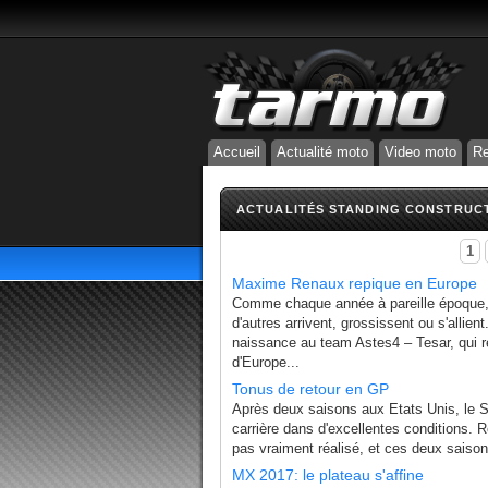
Accueil
Actualité moto
Video moto
Re
ACTUALITÉS STANDING CONSTRUC
1
Maxime Renaux repique en Europe
Comme chaque année à pareille époque, 
d'autres arrivent, grossissent ou s'alli
naissance au team Astes4 – Tesar, qui 
d'Europe...
Tonus de retour en GP
Après deux saisons aux Etats Unis, le S
carrière dans d'excellentes conditions. 
pas vraiment réalisé, et ces deux saison
MX 2017: le plateau s'affine