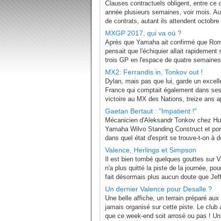
Clauses contractuels obligent, entre ce qu
année plusieurs semaines, voir mois. Au
de contrats, autant ils attendent octobre
MXGP 2017, qui va où ?
Après que Yamaha ait confirmé que Roma
pensait que l'échiquier allait rapidement 
trois GP en l'espace de quatre semaines t
MX2: Ferrandis in, Tonkov out !
Dylan, mais pas que lui, garde un excel
France qui comptait également dans ses 
victoire au MX des Nations, treize ans a
Gaetan Bertaut : "Impatient !"
Mécanicien d'Aleksandr Tonkov chez Husq
Yamaha Wilvo Standing Construct et port
dans quel état d'esprit se trouve-t-on à 
Valence, Herlings et Simpson
Il est bien tombé quelques gouttes sur V
n'a plus quitté la piste de la journée, po
fait désormais plus aucun doute que Jeff
Un dernier Valence pour Desalle ?
Une belle affiche, un terrain préparé aux 
jamais organisé sur cette piste. Le club a
que ce week-end soit arrosé ou pas ! Un