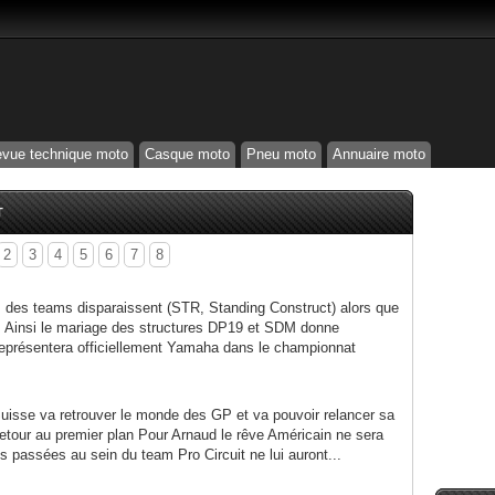
vue technique moto
Casque moto
Pneu moto
Annuaire moto
T
2
3
4
5
6
7
8
des teams disparaissent (STR, Standing Construct) alors que
ent. Ainsi le mariage des structures DP19 et SDM donne
représentera officiellement Yamaha dans le championnat
uisse va retrouver le monde des GP et va pouvoir relancer sa
Retour au premier plan Pour Arnaud le rêve Américain ne sera
s passées au sein du team Pro Circuit ne lui auront...