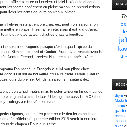
i est officieux et ce qui devient officiel il s'écoule chaque
NUAG
tant les teams confirment en pleine saison les reconductions
 pour livrer les noms de leurs nouveaux pilotes....
To
pa
in Febvre resterait encore chez eux pout trois saisons, on
se mettre en place. Il n'en a rien été, mais il est vrai qu'avec
f
eams et pilotes avaient d'autres chats à fouetter....
je
lent souvenir de Kegums puisque c'est là que l'Equipe de
kaw
rangs Steven Frossard et Gautier Paulin avait renoué avec la
ste
près Namur. Ferrandis revient Huit semaines après s'être...
varna l'an passé, le Français a suivi son pilote chez
e donc lui aussi de nouvelles couleurs cette saison. Gaëtan,
douze jours du premier GP de la saison ? Impatient de...
RÉCE
alence ce samedi matin, mais le soleil arrivé en fin de matinée
thym
vi
ur le plus grand plaisir de tous ! Herlings the boss En MX2 il ne
Made I
rey Herlings a retrouvé son niveau...
Tarmo
v
gweilia
petits oignons, tout est en place pour le dernier cross inter
onealia
 en effet officialisé que cette édition 2016 serait la dernière,
joahan
 coup de chapeau Pour leur ultime...
gixer
vi