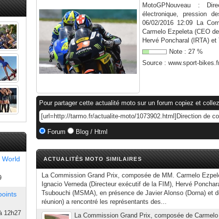
MotoGPNouveau : Direc
électronique, pression d
06/02/2016 12:09 La Co
Carmelo Ezpeleta (CEO de 
Hervé Poncharal (IRTA) et
Note :
27
%
Source :
www.sport-bikes.f
Pour partager cette actualité moto sur un forum copiez et collez
Forum
Blog / Html
 World
ACTUALITÉS MOTO SIMILAIRES
La Commission Grand Prix, composée de MM. Carmelo Ezpele
9
Ignacio Verneda (Directeur exécutif de la FIM), Hervé Ponchar
Tsubouchi (MSMA), en présence de Javier Alonso (Dorna) et de
points
réunion) a rencontré les représentants des...
à 12h27
La Commission Grand Prix, composée de Carmelo