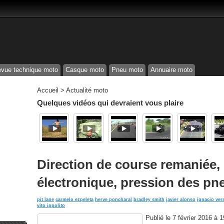
vue technique moto
Casque moto
Pneu moto
Annuaire moto
Accueil
>
Actualité moto
Quelques vidéos qui devraient vous plaire
Direction de course remaniée, 
électronique, pression des pne
pit lane
carmelo ezpeleta
herve poncharal
bradley smith
javier alonso
ignacio ver
vito ippolito
Publié le
7 février 2016 à 