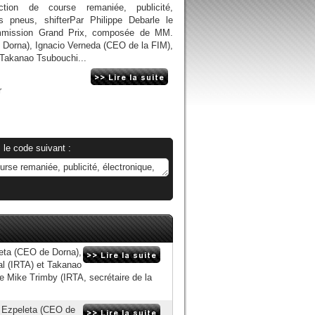
tion de course remaniée, publicité,
es pneus, shifterPar Philippe Debarle le
mmission Grand Prix, composée de MM.
Dorna), Ignacio Verneda (CEO de la FIM),
 Takanao Tsubouchi...
r
 le code suivant :
ta (CEO de Dorna),
al (IRTA) et Takanao
 Mike Trimby (IRTA, secrétaire de la
 Ezpeleta (CEO de