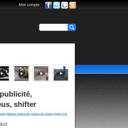
Mon compte
publicité,
us, shifter
neda
takanao tsubouchi
tsubouchi msma
trimby irta
19h32